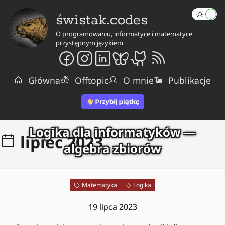
świstak.codes
O programowaniu, informatyce i matematyce
przystępnym językiem
Główna
Offtopic
O mnie
Publikacje
Logika dla informatyków —
lipiec 2023
algebra zbiorów
Matematyka
Logika
19 lipca 2023