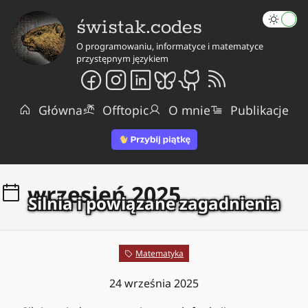
świstak.codes
O programowaniu, informatyce i matematyce
przystępnym językiem
Główna
Offtopic
O mnie
Publikacje
wrzesień 2025
Silnia i powiązane zagadnienia
Matematyka
24 września 2025