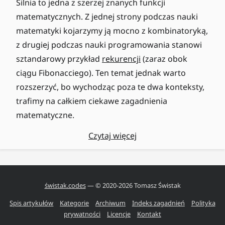
Silnia to jedna z szerzej znanych funkcji
matematycznych. Z jednej strony podczas nauki
matematyki kojarzymy ją mocno z kombinatoryką,
z drugiej podczas nauki programowania stanowi
sztandarowy przykład
rekurencji
(zaraz obok
ciągu Fibonacciego). Ten temat jednak warto
rozszerzyć, bo wychodząc poza te dwa konteksty,
trafimy na całkiem ciekawe zagadnienia
matematyczne.
Czytaj więcej
świstak.codes
— © 2020-
2026
Tomasz Świstak
Spis artykułów
Kategorie
Archiwum
Indeks zagadnień
Polityka
prywatności
Licencje
Kontakt