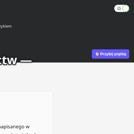
zykiem
ctw —
 napisanego w