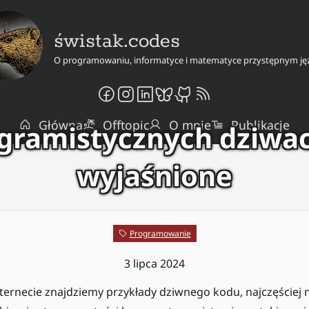
świstak.codes
O programowaniu, informatyce i matematyce przystępnym ję
Główna
Offtopic
O mnie
Publikacje
ogramistycznych dziwa
wyjaśnione
Programowanie
3 lipca 2024
ternecie znajdziemy przykłady dziwnego kodu, najczęściej