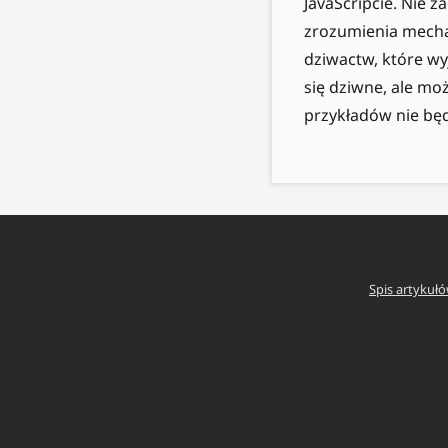
JavaScripcie. Nie 
zrozumienia mech
dziwactw, które wy
się dziwne, ale mo
przykładów nie będ
Spis artykuł