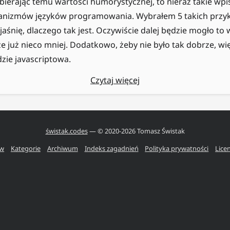
zabierając temu wartości humorystycznej, to nieraz takie wp
anizmów języków programowania. Wybrałem 5 takich przy
jaśnię, dlaczego tak jest. Oczywiście dalej będzie mogło t
że już nieco mniej. Dodatkowo, żeby nie było tak dobrze, w
zie javascriptowa.
Czytaj więcej
świstak.codes
— © 2020-
2026
Tomasz Świstak
ów
Kategorie
Archiwum
Indeks zagadnień
Polityka prywatności
Lice