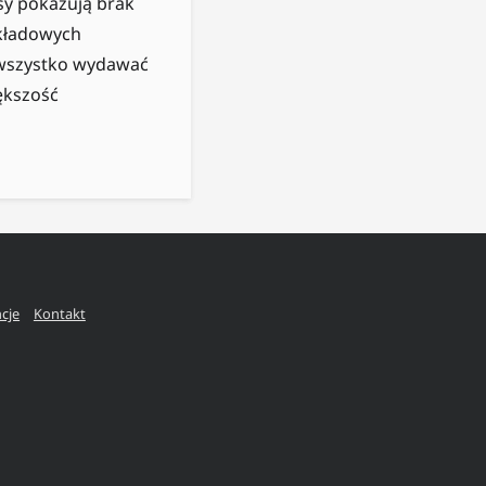
isy pokazują brak
kładowych
o wszystko wydawać
iększość
ncje
Kontakt