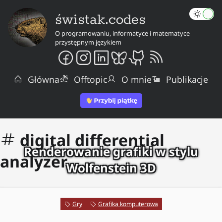
świstak.codes
O programowaniu, informatyce i matematyce
przystępnym językiem
Główna
Offtopic
O mnie
Publikacje
digital differential
Renderowanie grafiki w stylu
analyzer
Wolfenstein 3D
Gry
Grafika komputerowa