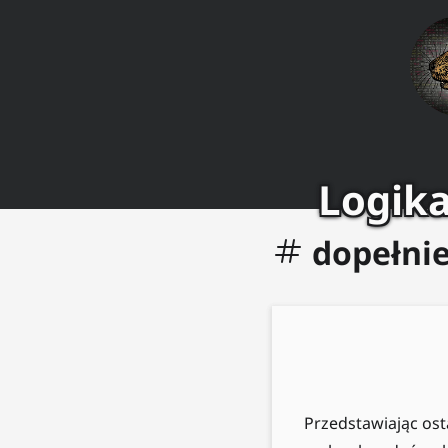
Logika
dopełni
Przedstawiając ost