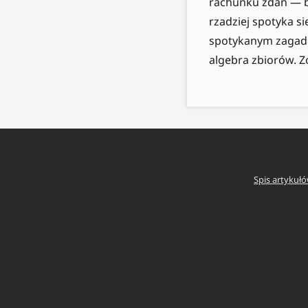
rachunku zdań — bo
rzadziej spotyka s
spotykanym zagadn
algebra zbiorów. Z
Spis artykuł