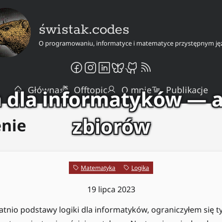
świstak.codes
O programowaniu, informatyce i matematyce przystępnym ję
Główna
Offtopic
O mnie
Publikacje
 dla informatyków — 
zbiorów
enie
Matematyka
Logika
19 lipca 2023
atnio podstawy logiki dla informatyków, ograniczyłem się 