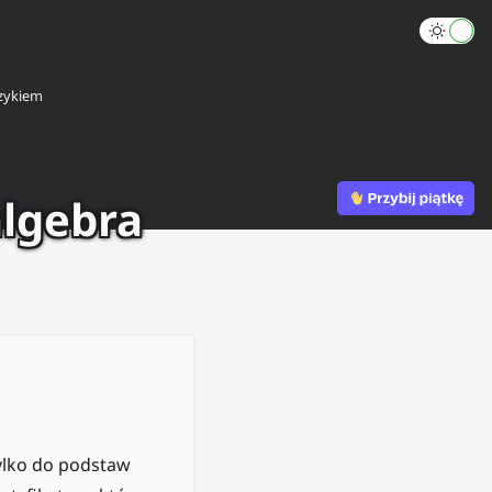
zykiem
algebra
tylko do podstaw