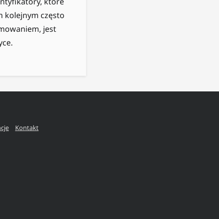
tyfikatory, które
m kolejnym często
amowaniem, jest
yce.
ncje
Kontakt