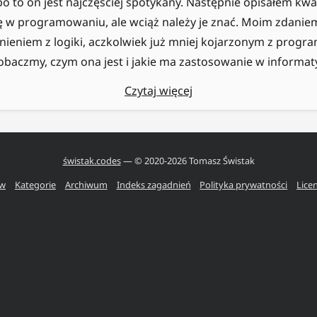
 to on jest najczęściej spotykany. Następnie opisałem kwan
ię w programowaniu, ale wciąż należy je znać. Moim zdanie
ieniem z logiki, aczkolwiek już mniej kojarzonym z progr
obaczmy, czym ona jest i jakie ma zastosowanie w informat
Czytaj więcej
świstak.codes
— © 2020-
2026
Tomasz Świstak
ów
Kategorie
Archiwum
Indeks zagadnień
Polityka prywatności
Lice