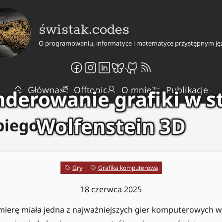
świstak.codes
O programowaniu, informatyce i matematyce przystępnym ję
Główna
Offtopic
O mnie
Publikacje
derowanie grafiki w s
Wolfenstein 3D
biego oka
Gry
Grafika komputerowa
18 czerwca 2025
mierę miała jedna z najważniejszych gier komputerowych w 