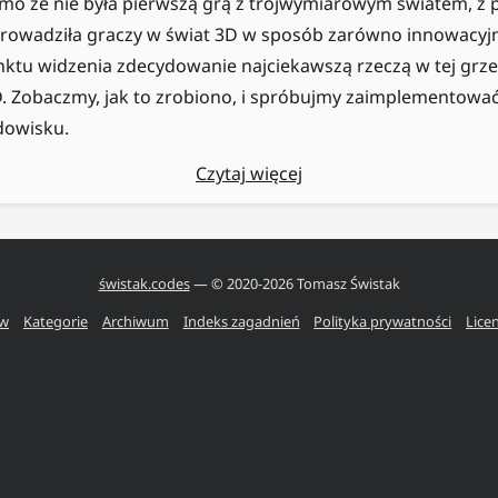
mo że nie była pierwszą grą z trójwymiarowym światem, z 
rowadziła graczy w świat 3D w sposób zarówno innowacyjny,
ktu widzenia zdecydowanie najciekawszą rzeczą w tej grze 
 Zobaczmy, jak to zrobiono, i spróbujmy zaimplementować 
owisku.
Czytaj więcej
świstak.codes
— © 2020-
2026
Tomasz Świstak
ów
Kategorie
Archiwum
Indeks zagadnień
Polityka prywatności
Lice