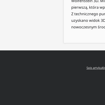
Wolfenstein 3D. Mi
pierwszą, która wp
Z technicznego pun
uzyskano widok 3D.
nowoczesnym środ
Spis artykuł