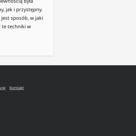
pewnością była
 jak i przystępny.
jest sposób, w jaki
te techniki w
ncje
Kontakt