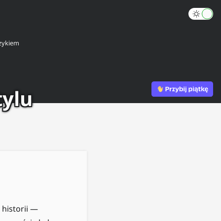
zykiem
tylu
historii —