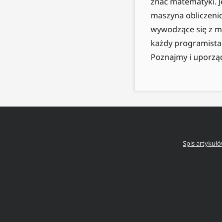
znać matematyki. J
maszyna obliczeni
wywodzące się z ma
każdy programista,
Poznajmy i uporzą
Spis artykuł