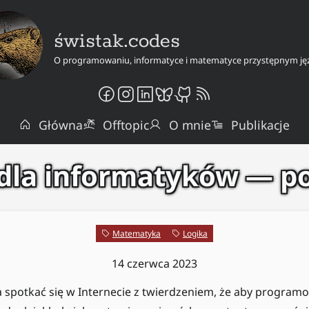
świstak.codes
O programowaniu, informatyce i matematyce przystępnym ję
Główna
Offtopic
O mnie
Publikacje
 dla informatyków — p
Matematyka
Logika
14 czerwca 2023
spotkać się w Internecie z twierdzeniem, że aby programo