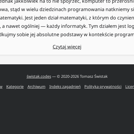
ednak jakkolwiek na to nie spojrzeć, komputer to przerośnię
owa, stąd w wielu dziedzinach programowania natkniemy si
tematyki. Jest jeden dział matematyki, z którym do czynien
 a nawet ogólniej — każdy informatyk. Tym działem jest l
dkujmy sobie jej absolutne podstawy w kontekście progra
Czytaj więcej
świstak.codes
— © 2020-
2026
Tomasz Świstak
ów
Kategorie
Archiwum
Indeks zagadnień
Polityka prywatności
Lice