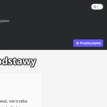
zykiem
odstawy
wać, nie trzeba