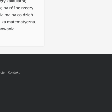
ty kalkulator,
ę na różne rzeczy
ia ma na co dzień
ogika matematyczna.
mowania.
ncje
Kontakt