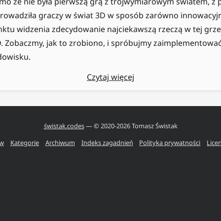
mo że nie była pierwszą grą z trójwymiarowym światem, z 
rowadziła graczy w świat 3D w sposób zarówno innowacyjny,
ktu widzenia zdecydowanie najciekawszą rzeczą w tej grze 
 Zobaczmy, jak to zrobiono, i spróbujmy zaimplementować 
owisku.
Czytaj więcej
świstak.codes
— © 2020-
2026
Tomasz Świstak
ów
Kategorie
Archiwum
Indeks zagadnień
Polityka prywatności
Lice