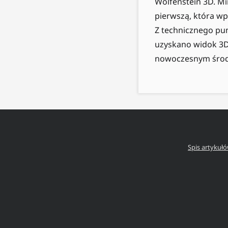
Wolfenstein 3D. Mi
pierwszą, która wp
Z technicznego pun
uzyskano widok 3D.
nowoczesnym środ
Spis artykuł