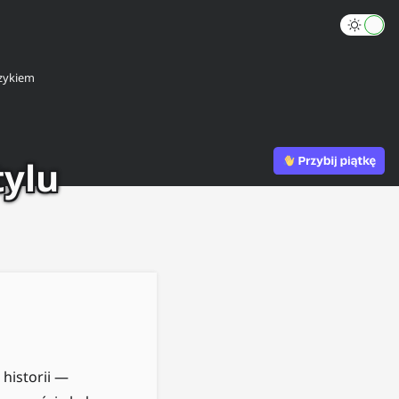
zykiem
tylu
historii —