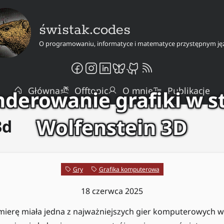
świstak.codes
O programowaniu, informatyce i matematyce przystępnym ję
Główna
Offtopic
O mnie
Publikacje
derowanie grafiki w s
Wolfenstein 3D
3d
Gry
Grafika komputerowa
18 czerwca 2025
mierę miała jedna z najważniejszych gier komputerowych w 