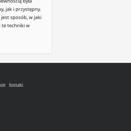
pewnością była
 jak i przystępny.
jest sposób, w jaki
te techniki w
ncje
Kontakt