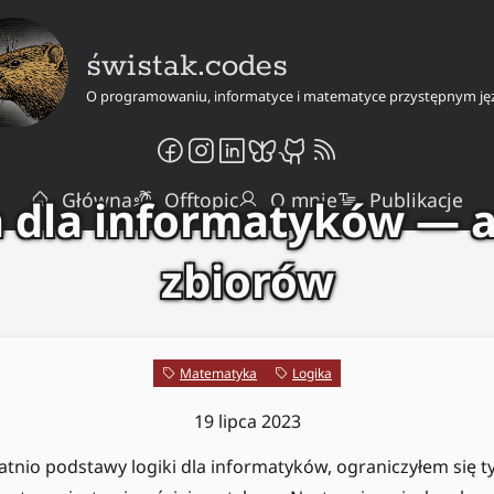
świstak.codes
O programowaniu, informatyce i matematyce przystępnym ję
Główna
Offtopic
O mnie
Publikacje
 dla informatyków — 
zbiorów
Matematyka
Logika
19 lipca 2023
atnio podstawy logiki dla informatyków, ograniczyłem się 