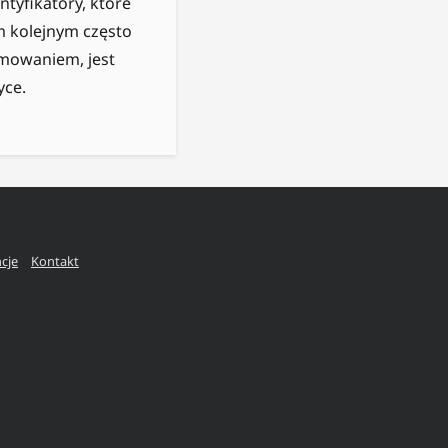
tyfikatory, które
m kolejnym często
amowaniem, jest
yce.
ncje
Kontakt