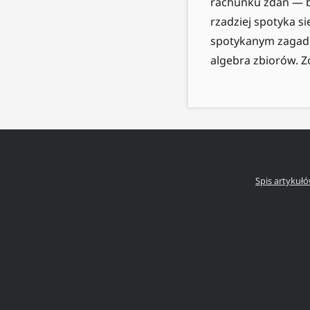
rachunku zdań — bo
rzadziej spotyka s
spotykanym zagadn
algebra zbiorów. Z
Spis artykuł