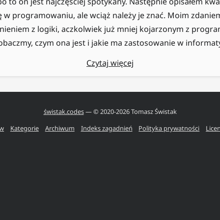
 to on jest najczęściej spotykany. Następnie opisałem kwan
ię w programowaniu, ale wciąż należy je znać. Moim zdanie
ieniem z logiki, aczkolwiek już mniej kojarzonym z progr
obaczmy, czym ona jest i jakie ma zastosowanie w informat
Czytaj więcej
świstak.codes
— © 2020-
2026
Tomasz Świstak
ów
Kategorie
Archiwum
Indeks zagadnień
Polityka prywatności
Lice