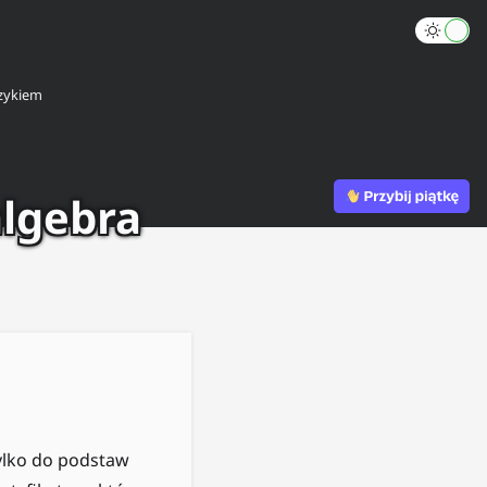
zykiem
algebra
tylko do podstaw