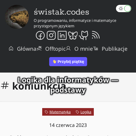
świstak.codes
O programowaniu, informatyce i matematyce
przystępnym językiem
Główna
Offtopic
O mnie
Publikacje
Logika dla informatyków —
koniunkcja
podstawy
Matematyka
Logika
14 czerwca 2023