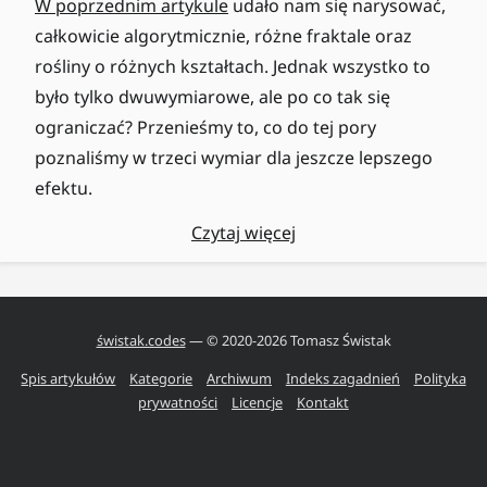
W poprzednim artykule
udało nam się narysować,
całkowicie algorytmicznie, różne fraktale oraz
rośliny o różnych kształtach. Jednak wszystko to
było tylko dwuwymiarowe, ale po co tak się
ograniczać? Przenieśmy to, co do tej pory
poznaliśmy w trzeci wymiar dla jeszcze lepszego
efektu.
Czytaj więcej
świstak.codes
— © 2020-
2026
Tomasz Świstak
Spis artykułów
Kategorie
Archiwum
Indeks zagadnień
Polityka
prywatności
Licencje
Kontakt