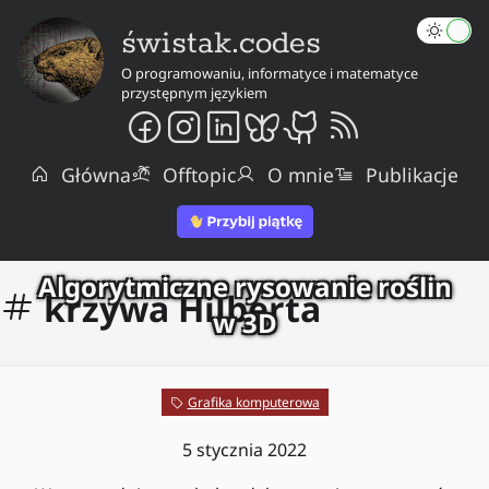
świstak.codes
O programowaniu, informatyce i matematyce
przystępnym językiem
Główna
Offtopic
O mnie
Publikacje
Algorytmiczne rysowanie roślin
krzywa Hilberta
w 3D
Grafika komputerowa
5 stycznia 2022