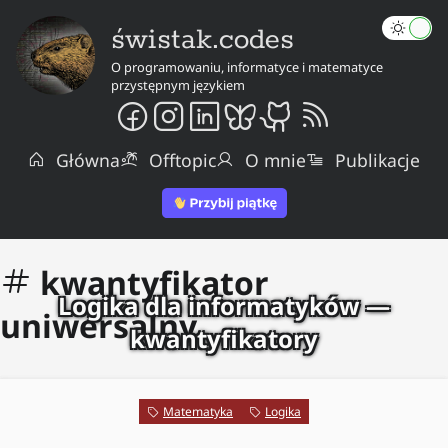
świstak.codes
O programowaniu, informatyce i matematyce
przystępnym językiem
Główna
Offtopic
O mnie
Publikacje
kwantyfikator
Logika dla informatyków —
uniwersalny
kwantyfikatory
Matematyka
Logika