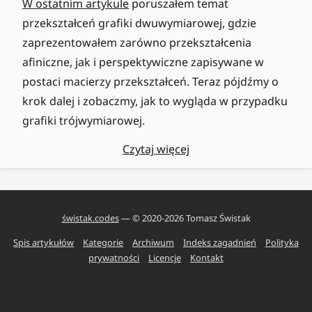
W ostatnim artykule
poruszałem temat
przekształceń grafiki dwuwymiarowej, gdzie
zaprezentowałem zarówno przekształcenia
afiniczne, jak i perspektywiczne zapisywane w
postaci macierzy przekształceń. Teraz pójdźmy o
krok dalej i zobaczmy, jak to wygląda w przypadku
grafiki trójwymiarowej.
Czytaj więcej
świstak.codes
— © 2020-
2026
Tomasz Świstak
Spis artykułów
Kategorie
Archiwum
Indeks zagadnień
Polityka
prywatności
Licencje
Kontakt