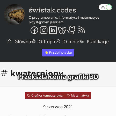
świstak.codes
O programowaniu, informatyce i matematyce
przystępnym językiem
Główna
Offtopic
O mnie
Publikacje
kwaterniony
Przekształcenia grafiki 3D
Grafika komputerowa
Matematyka
9 czerwca 2021