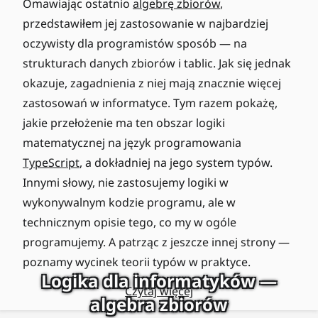
Omawiając ostatnio
algebrę zbiorów
,
przedstawiłem jej zastosowanie w najbardziej
oczywisty dla programistów sposób — na
strukturach danych zbiorów i tablic. Jak się jednak
okazuje, zagadnienia z niej mają znacznie więcej
zastosowań w informatyce. Tym razem pokażę,
jakie przełożenie ma ten obszar logiki
matematycznej na język programowania
TypeScript
, a dokładniej na jego system typów.
Innymi słowy, nie zastosujemy logiki w
wykonywalnym kodzie programu, ale w
technicznym opisie tego, co my w ogóle
programujemy. A patrząc z jeszcze innej strony —
poznamy wycinek teorii typów w praktyce.
Logika dla informatyków —
Czytaj więcej
algebra zbiorów