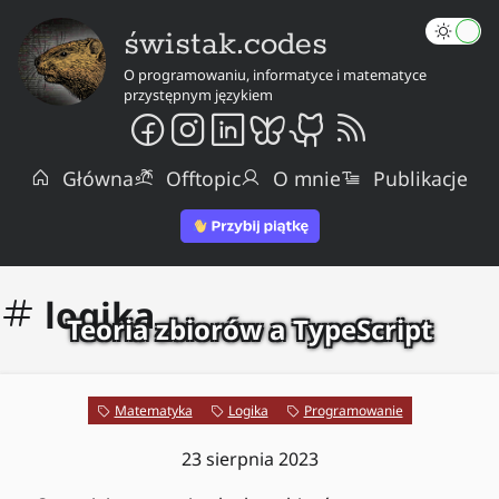
świstak.codes
O programowaniu, informatyce i matematyce
przystępnym językiem
Główna
Offtopic
O mnie
Publikacje
logika
Teoria zbiorów a TypeScript
Matematyka
Logika
Programowanie
23 sierpnia 2023