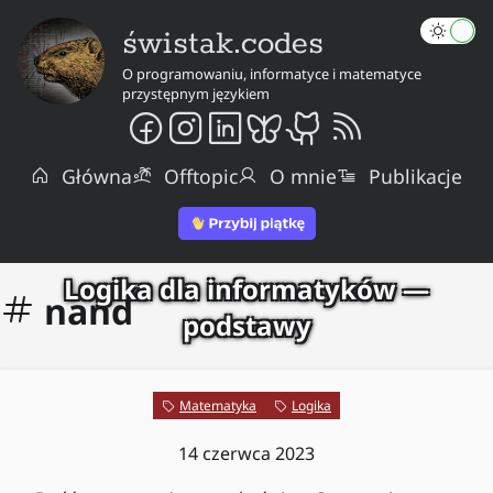
świstak.codes
O programowaniu, informatyce i matematyce
przystępnym językiem
Główna
Offtopic
O mnie
Publikacje
Logika dla informatyków —
nand
podstawy
Matematyka
Logika
14 czerwca 2023