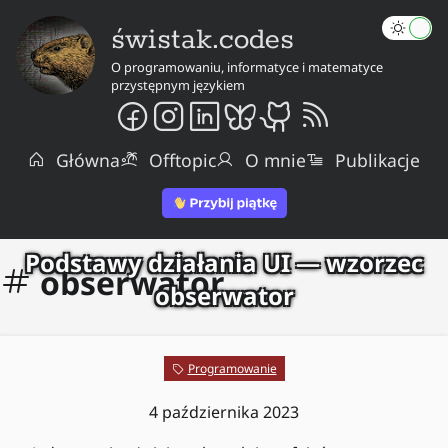
świstak.codes
O programowaniu, informatyce i matematyce
przystępnym językiem
Główna
Offtopic
O mnie
Publikacje
Podstawy działania UI — wzorzec
obserwator
obserwator
Programowanie
4 października 2023