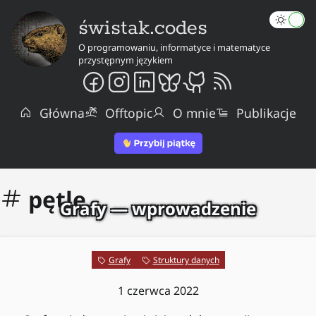
świstak.codes
O programowaniu, informatyce i matematyce
przystępnym językiem
Główna
Offtopic
O mnie
Publikacje
pętle
Grafy — wprowadzenie
Grafy
Struktury danych
1 czerwca 2022