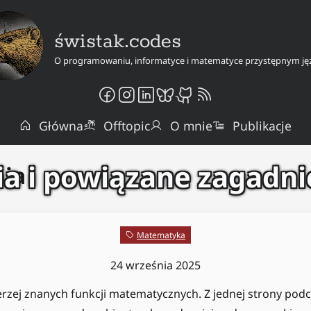
świstak.codes
O programowaniu, informatyce i matematyce przystępnym ję
Główna
Offtopic
O mnie
Publikacje
nia i powiązane zagadni
nia
Matematyka
24 września 2025
szerzej znanych funkcji matematycznych. Z jednej strony pod