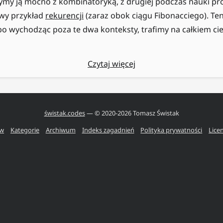
ymy ją mocno z kombinatoryką, z drugiej podczas nauki 
wy przykład
rekurencji
(zaraz obok ciągu Fibonacciego). Te
bo wychodząc poza te dwa konteksty, trafimy na całkiem c
Czytaj więcej
świstak.codes
— © 2020-
2026
Tomasz Świstak
ów
Kategorie
Archiwum
Indeks zagadnień
Polityka prywatności
Lice