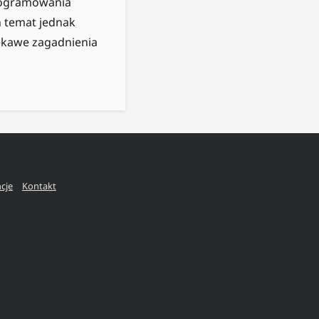
programowania
n temat jednak
iekawe zagadnienia
ncje
Kontakt