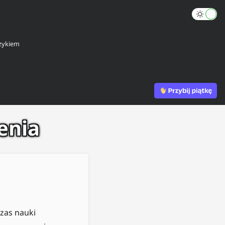
zykiem
enia
czas nauki