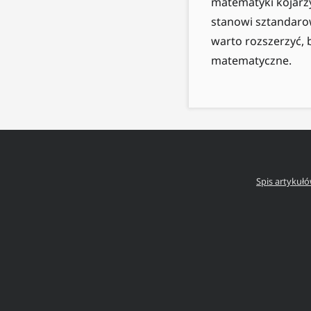
matematyki kojarz
stanowi sztandaro
warto rozszerzyć, 
matematyczne.
Spis artykuł