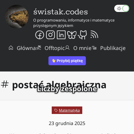
świstak.codes
O programowaniu, informatyce i matematyce
przystępnym językiem
Główna
Offtopic
O mnie
Publikacje
postać algebraiczna
Liczby zespolone
Matematyka
23 grudnia 2025