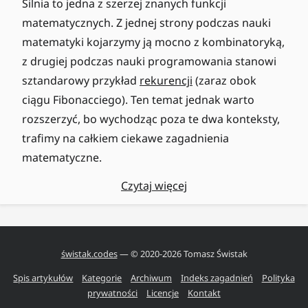
Silnia to jedna z szerzej znanych funkcji
matematycznych. Z jednej strony podczas nauki
matematyki kojarzymy ją mocno z kombinatoryką,
z drugiej podczas nauki programowania stanowi
sztandarowy przykład
rekurencji
(zaraz obok
ciągu Fibonacciego). Ten temat jednak warto
rozszerzyć, bo wychodząc poza te dwa konteksty,
trafimy na całkiem ciekawe zagadnienia
matematyczne.
Czytaj więcej
świstak.codes
— © 2020-
2026
Tomasz Świstak
Spis artykułów
Kategorie
Archiwum
Indeks zagadnień
Polityka
prywatności
Licencje
Kontakt