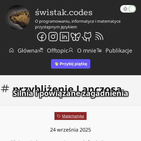
świstak.codes
O programowaniu, informatyce i matematyce
przystępnym językiem
Główna
Offtopic
O mnie
Publikacje
przybliżenie Lanczosa
Silnia i powiązane zagadnienia
Matematyka
24 września 2025