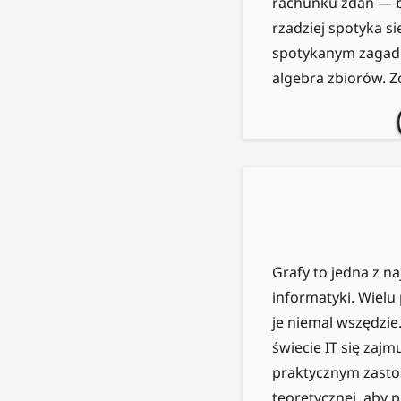
rachunku zdań — bo
rzadziej spotyka s
spotykanym zagadn
algebra zbiorów. Z
Grafy to jedna z n
informatyki. Wielu
je niemal wszędzie.
świecie IT się zaj
praktycznym zasto
teoretycznej, aby p