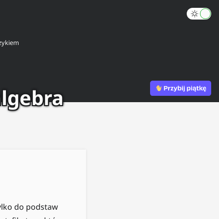
zykiem
algebra
tylko do podstaw