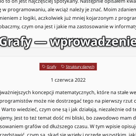
 to on jest najczęściej spotykany. Następnie opisałem kwan
ię w programowaniu, ale wciąż należy je znać. Moim zdanie
ieniem z logiki, aczkolwiek już mniej kojarzonym z progr
obaczmy, czym ona jest i jakie ma zastosowanie w informat
Grafy — wprowadzeni
Czytaj więcej
Grafy
Struktury danych
1 czerwca 2022
ajważniejszych koncepcji matematycznych, które na stałe we
 programistów może nie dostrzegać tego na pierwszy rzut o
 Warto wiedzieć, czym one są i jak działają, niezależnie od 
mujemy. Jest to też temat dość mi bliski, bo zawodowo mam d
sowaniem grafów od dłuższego czasu. W tym wpisie opisuję
rzedstawić, czym są, skąd się wzięły i przede wszystkim, jak