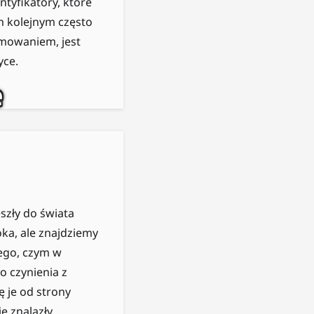
tyfikatory, które
m kolejnym często
amowaniem, jest
yce.
e
szły do świata
ka, ale znajdziemy
tego, czym w
o czynienia z
 je od strony
ie znalazły