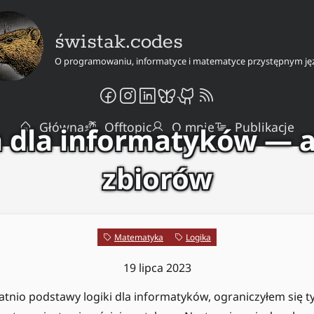
świstak.codes
O programowaniu, informatyce i matematyce przystępnym ję
Główna
Offtopic
O mnie
Publikacje
 dla informatyków — 
zbiorów
Matematyka
Logika
19 lipca 2023
atnio podstawy logiki dla informatyków, ograniczyłem się 