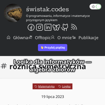
świstak.codes
O programowaniu, informatyce i matematyce
przystępnym językiem
Główna
Offtopic
O mnie
Publikacje
Logika dla informatyków —
różnica symetryczna
algebra zbiorów
Matematyka
Logika
19 lipca 2023