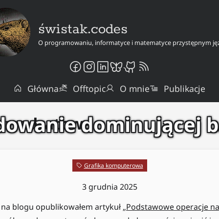
świstak.codes
O programowaniu, informatyce i matematyce przystępnym ję
Główna
Offtopic
O mnie
Publikacje
dowanie dominującej 
 kwadratowa
Grafika komputerowa
3 grudnia 2025
 na blogu opublikowałem artykuł „
Podstawowe operacje n