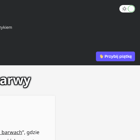
zykiem
barwy
a barwach
”, gdzie