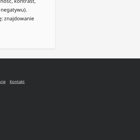
ność, kontrast,
 negatywu).
ę: znajdowanie
ncje
Kontakt