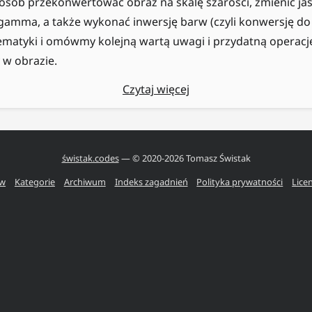
posób przekonwertować obraz na skalę szarości, zmienić jas
gamma, a także wykonać inwersję barw (czyli konwersję do
ematyki i omówmy kolejną wartą uwagi i przydatną operacj
 w obrazie.
Czytaj więcej
świstak.codes
— © 2020-
2026
Tomasz Świstak
ów
Kategorie
Archiwum
Indeks zagadnień
Polityka prywatności
Lice