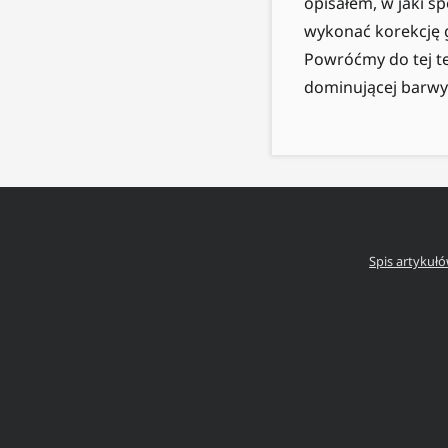
opisałem, w jaki s
wykonać korekcję 
Powróćmy do tej t
dominującej barwy
Spis artykuł