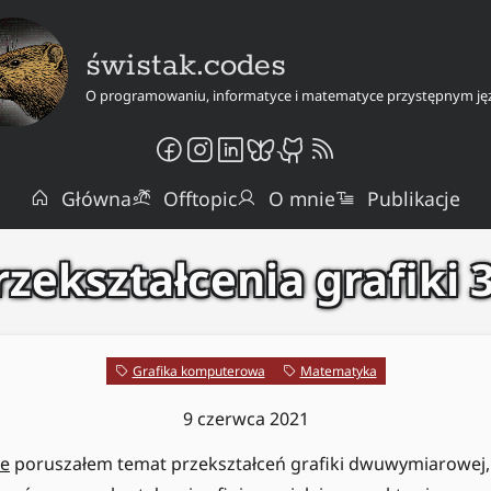
świstak.codes
O programowaniu, informatyce i matematyce przystępnym ję
Główna
Offtopic
O mnie
Publikacje
rzekształcenia grafiki 
Grafika komputerowa
Matematyka
9 czerwca 2021
le
poruszałem temat przekształceń grafiki dwuwymiarowej,