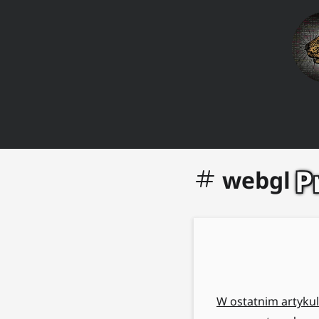
P
webgl
W ostatnim artyku