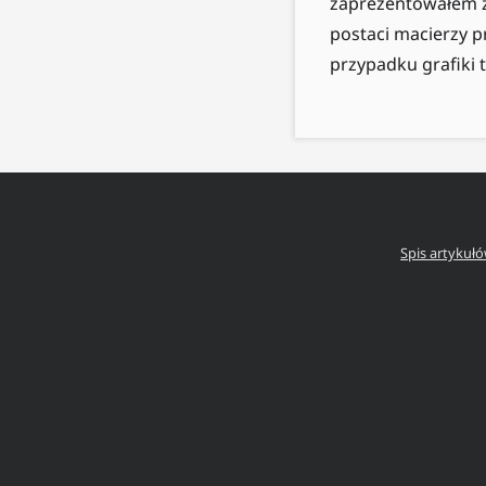
zaprezentowałem za
postaci macierzy p
przypadku grafiki 
Spis artykuł