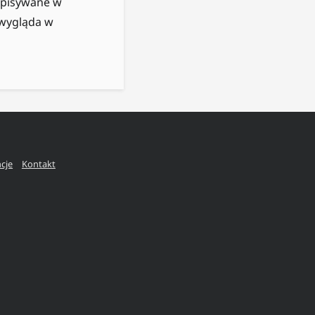
apisywane w
 wygląda w
ncje
Kontakt