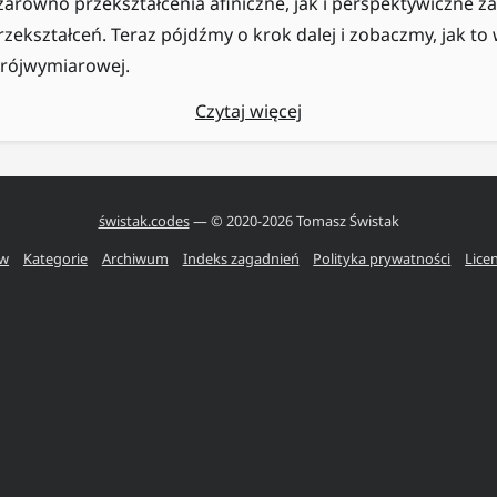
równo przekształcenia afiniczne, jak i perspektywiczne z
rzekształceń. Teraz pójdźmy o krok dalej i zobaczmy, jak to
trójwymiarowej.
Czytaj więcej
świstak.codes
— © 2020-
2026
Tomasz Świstak
ów
Kategorie
Archiwum
Indeks zagadnień
Polityka prywatności
Lice