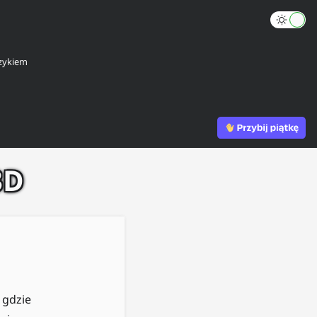
zykiem
3D
 gdzie