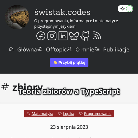
świstak.codes
O programowaniu, informatyce i matematyce
przystępnym językiem
Główna
Offtopic
O mnie
Publikacje
zbiory
Teoria zbiorów a TypeScript
Matematyka
Logika
Programowanie
23 sierpnia 2023