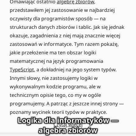
Omawiając ostatnio
algebrę zbiorów
,
przedstawiłem jej zastosowanie w najbardziej
oczywisty dla programistów sposób — na
strukturach danych zbiorów i tablic. Jak się jednak
okazuje, zagadnienia z niej mają znacznie więcej
zastosowań w informatyce. Tym razem pokażę,
jakie przełożenie ma ten obszar logiki
matematycznej na język programowania
TypeScript
, a dokładniej na jego system typów.
Innymi słowy, nie zastosujemy logiki w
wykonywalnym kodzie programu, ale w
technicznym opisie tego, co my w ogóle
programujemy. A patrząc z jeszcze innej strony —
poznamy wycinek teorii typów w praktyce.
Logika dla informatyków —
Czytaj więcej
algebra zbiorów