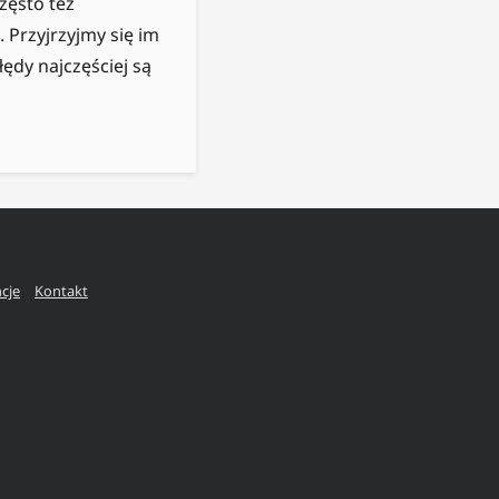
zęsto też
Przyjrzyjmy się im
łędy najczęściej są
ncje
Kontakt