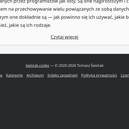
ych przez programistów jak listy. Są one najprostszym i c
em na przechowywanie wielu powiązanych ze sobą danych. 
czym one dokładnie są — jak powinno się ich używać, jakie b
eż, jakie są ich rodzaje.
Czytaj więcej
świstak.codes
— © 2020-
2026
Tomasz Świstak
ów
Kategorie
Archiwum
Indeks zagadnień
Polityka prywatności
Lice