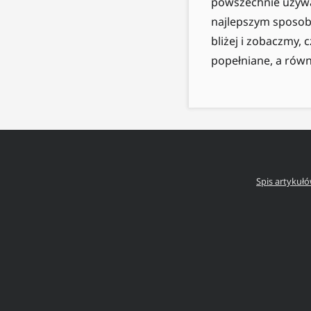
powszechnie używan
najlepszym sposob
bliżej i zobaczmy, 
popełniane, a równi
Spis artykuł