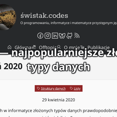
świstak.codes
O programowaniu, informatyce i matematyce przystępnym ję
Główna
Offtopic
O mnie
Publikacje
 — najpopularniejsze z
typy danych
ń 2020
Struktury danych
Listy
29 kwietnia 2020
 w informatyce złożonych typów danych prawdopodobnie 