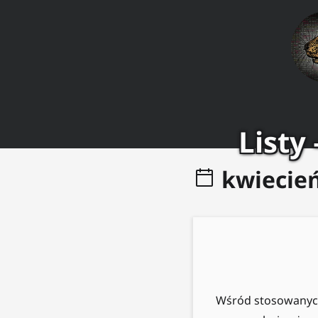
Listy
kwiecie
Wśród stosowanych