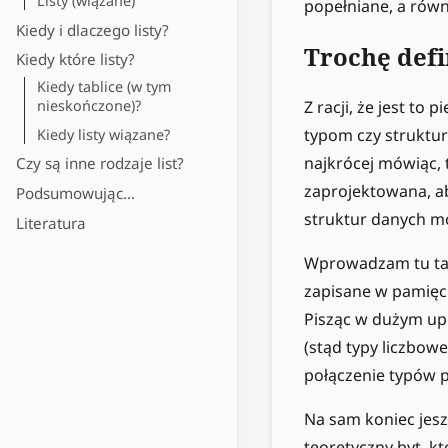
Listy (wiązane)
popełniane, a równi
Kiedy i dlaczego listy?
Trochę defi
Kiedy które listy?
Kiedy tablice (w tym
Z racji, że jest t
nieskończone)?
typom czy struktur
Kiedy listy wiązane?
najkrócej mówiąc, 
Czy są inne rodzaje list?
zaprojektowana, ab
Podsumowując…
struktur danych mo
Literatura
Wprowadzam tu tak
zapisane w pamięc
Pisząc w dużym upr
(stąd typy liczbow
połączenie typów p
Na sam koniec jesz
teoretyczny byt, kt