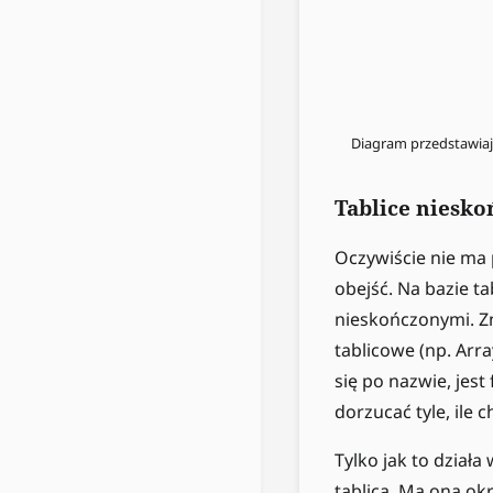
Diagram przedstawiają
Tablice niesko
Oczywiście nie ma 
obejść. Na bazie t
nieskończonymi. Zna
tablicowe (np. Arr
się po nazwie, jes
dorzucać tyle, ile 
Tylko jak to dział
tablica. Ma ona ok