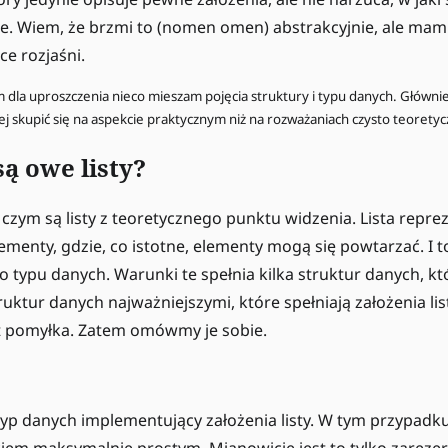
e. Wiem, że brzmi to (nomen omen) abstrakcyjnie, ale mam 
ce rozjaśni.
dla uproszczenia nieco mieszam pojęcia struktury i typu danych. Główni
ej skupić się na aspekcie praktycznym niż na rozważaniach czysto teoretyc
ą owe listy?
czym są listy z teoretycznego punktu widzenia. Lista reprez
nty, gdzie, co istotne, elementy mogą się powtarzać. I to j
o typu danych. Warunki te spełnia kilka struktur danych, k
ruktur danych najważniejszymi, które spełniają założenia list,
jest pomyłka. Zatem omówmy je sobie.
 typ danych implementujący założenia listy. W tym przypad