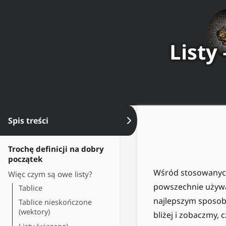
Listy
Spis treści
Ukryj spis treści
Trochę definicji na dobry
początek
Wśród stosowanych
Więc czym są owe listy?
powszechnie używan
Tablice
najlepszym sposob
Tablice nieskończone
(wektory)
bliżej i zobaczmy, 