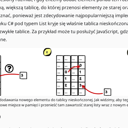
, większą tablicę, do której przenosi elementy ze starej o
 znać, ponieważ jest zdecydowanie najpopularniejszą implem
ku C# pod typem List kryje się właśnie tablica nieskończon
wykłe tablice. Za przykład może tu posłużyć JavaScript, gdzi
ne.
odawania nowego elementu do tablicy nieskończonej. Jak widzimy, aby te
owe miejsce w pamięci i przenieść tam zawartość starej listy wraz z nowym
)