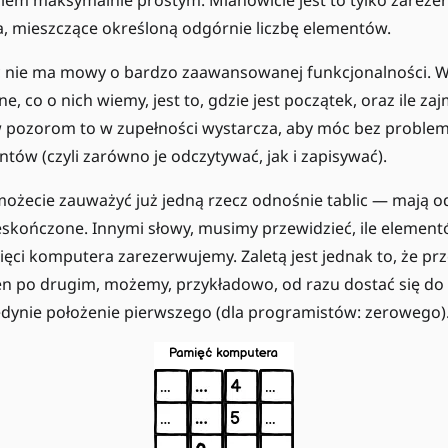
ciem maksymalnie prostym. Mianowicie jest to tylko zarez
, mieszczące określoną odgórnie liczbę elementów.
c nie ma mowy o bardzo zaawansowanej funkcjonalności. 
e, co o nich wiemy, jest to, gdzie jest początek, oraz ile zaj
pozorom to w zupełności wystarcza, aby móc bez problem
ntów (czyli zarówno je odczytywać, jak i zapisywać).
żecie zauważyć już jedną rzecz odnośnie tablic — mają 
ieskończone. Innymi słowy, musimy przewidzieć, ile elementó
ięci komputera zarezerwujemy. Zaletą jest jednak to, że prz
den po drugim, możemy, przykładowo, od razu dostać się d
edynie położenie pierwszego (dla programistów: zerowego)