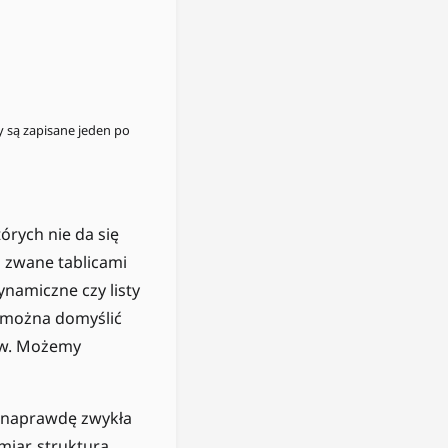
y są zapisane jeden po
órych nie da się
h zwane tablicami
ynamiczne czy listy
k można domyślić
tów. Możemy
ak naprawdę zwykła
iar, struktura