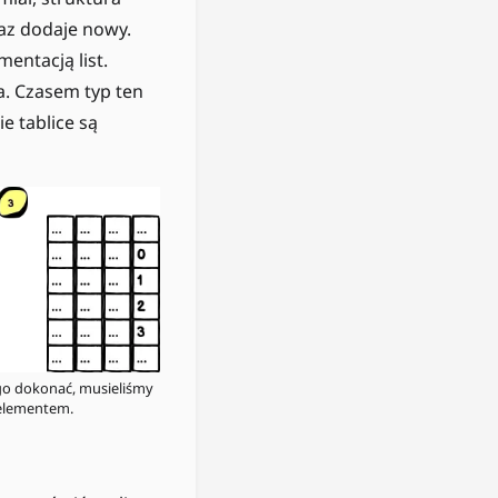
raz dodaje nowy.
entacją list.
a. Czasem typ ten
e tablice są
go dokonać, musieliśmy
 elementem.