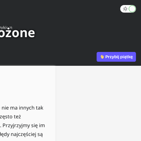
łożone
zykiem
nie ma innych tak
zęsto też
Przyjrzyjmy się im
łędy najczęściej są