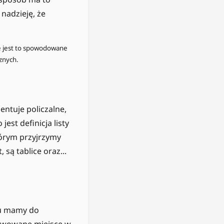
nadzieję, że
e jest to spowodowane
znych.
entuje policzalne,
est definicja listy
tórym przyjrzymy
 są tablice oraz...
ku mamy do