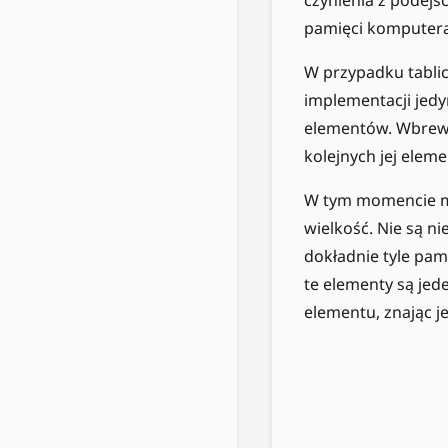
czynienia z podejś
pamięci komputera
W przypadku tabli
implementacji jedyn
elementów. Wbrew 
kolejnych jej eleme
W tym momencie mo
wielkość. Nie są n
dokładnie tyle pam
te elementy są je
elementu, znając j