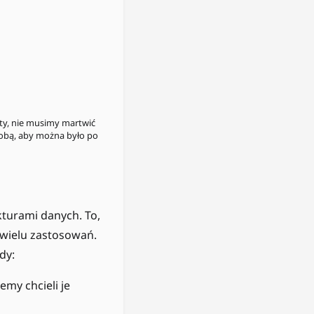
nty, nie musimy martwić
sobą, aby można było po
kturami danych. To,
o wielu zastosowań.
dy:
my chcieli je