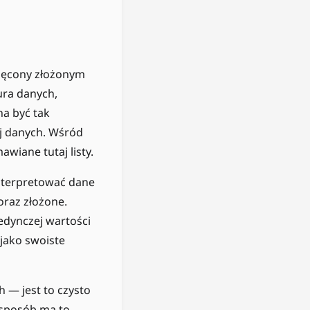
święcony złożonym
ura danych,
a być tak
j danych. Wśród
wiane tutaj listy.
interpretować dane
raz złożone.
edynczej wartości
 jako swoiste
 — jest to czysto
i sposób ma to