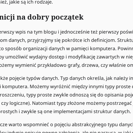
eż, jakie są ich rodzaje.
nicji na dobry początek
o pierwszy wpis na tym blogu i jednocześnie też pierwszy po
om danych, przyjrzyjmy się pokrótce ich definicjom. Strukt
to sposób organizacji danych w pamięci komputera. Powinn
y umożliwić wydajny dostęp i modyfikację zawartych w nie
żemy wymienić przykładowo grafy, drzewa, czy właśnie oma
że pojęcie typów danych. Typ danych określa, jak należy 
i komputera. Możemy wyróżnić między innymi typy proste o
oszczeniu, typy proste zwykle odnoszą się do opisania poj
e czy logiczne). Natomiast typy złożone możemy postrzegać
rostych i zwykle są one implementacjami struktur danych.
cze warto wspomnieć o pojęciu abstrakcyjnego typu danych
óry jedynie opisuje pewne założenia, ale nie narzuca, w jak