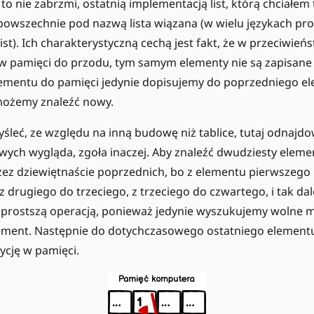
to nie zabrzmi, ostatnią implementacją list, którą chciałem t
 powszechnie pod nazwą lista wiązana (w wielu językach p
st). Ich charakterystyczną cechą jest fakt, że w przeciwieńs
 w pamięci do przodu, tym samym elementy nie są zapisane
ementu do pamięci jedynie dopisujemy do poprzedniego e
 możemy znaleźć nowy.
śleć, ze względu na inną budowę niż tablice, tutaj odnajd
wych wygląda, zgoła inaczej. Aby znaleźć dwudziesty elemen
rzez dziewiętnaście poprzednich, bo z elementu pierwszeg
z drugiego do trzeciego, z trzeciego do czwartego, i tak dal
 prostszą operacją, ponieważ jedynie wyszukujemy wolne m
ment. Następnie do dotychczasowego ostatniego element
ycję w pamięci.