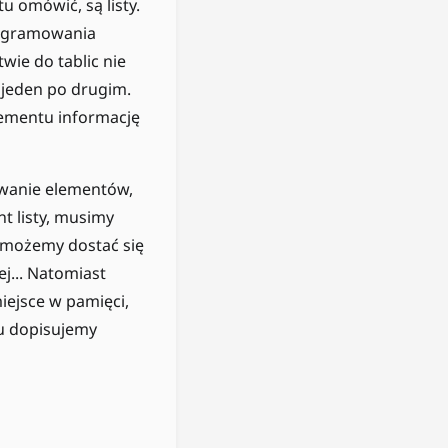
u omówić, są listy.
rogramowania
twie do tablic nie
 jeden po drugim.
lementu informację
owanie elementów,
t listy, musimy
o możemy dostać się
ej... Natomiast
iejsce w pamięci,
u dopisujemy