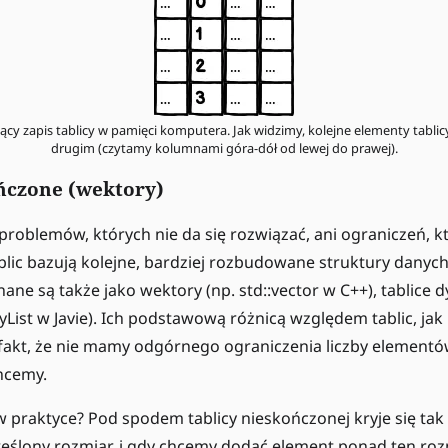
cy zapis tablicy w pamięci komputera. Jak widzimy, kolejne elementy tablic
drugim (czytamy kolumnami góra-dół od lewej do prawej).
ńczone (wektory)
problemów, których nie da się rozwiązać, ani ograniczeń, kt
ablic bazują kolejne, bardziej rozbudowane struktury danyc
ne są także jako wektory (np. std::vector w C++), tablice d
ayList w Javie). Ich podstawową różnicą względem tablic, ja
t fakt, że nie mamy odgórnego ograniczenia liczby elemen
chcemy.
a w praktyce? Pod spodem tablicy nieskończonej kryje się t
reślony rozmiar, i gdy chcemy dodać element ponad ten rozm