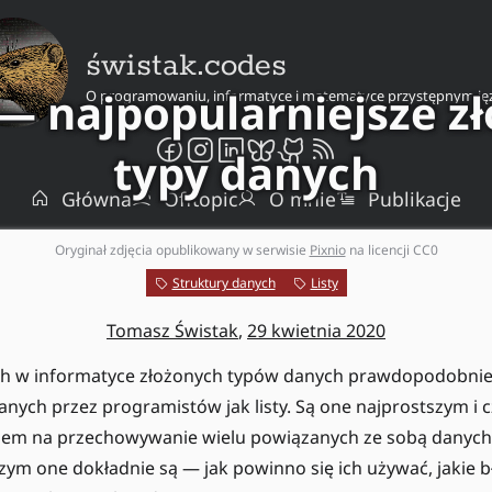
świstak.codes
 — najpopularniejsze z
O programowaniu, informatyce i matematyce przystępnym ję
typy danych
Główna
Offtopic
O mnie
Publikacje
Oryginał zdjęcia opublikowany w serwisie
Pixnio
na licencji CC0
Struktury danych
Listy
Tomasz Świstak
,
29 kwietnia 2020
 w informatyce złożonych typów danych prawdopodobnie 
ych przez programistów jak listy. Są one najprostszym i c
em na przechowywanie wielu powiązanych ze sobą danych. 
czym one dokładnie są — jak powinno się ich używać, jakie b