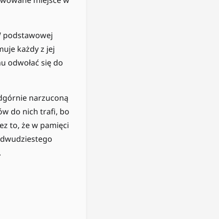
erwowane miejsce w
W podstawowej
muje każdy z jej
u odwołać się do
odgórnie narzuconą
w do nich trafi, bo
ez to, że w pamięci
o dwudziestego
.