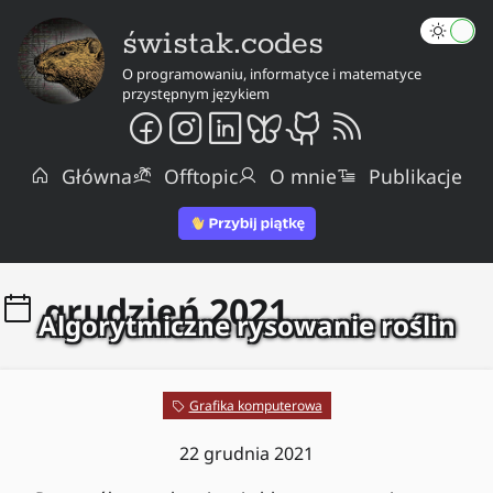
świstak.codes
O programowaniu, informatyce i matematyce
przystępnym językiem
Główna
Offtopic
O mnie
Publikacje
grudzień 2021
Algorytmiczne rysowanie roślin
Grafika komputerowa
22 grudnia 2021