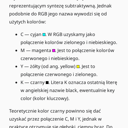
reprezentującym syntezę subtraktywną. Jednak
podobnie do RGB jego nazwa wywodzi się od
użytych kolorów:
C — cyjan
. W RGB uzyskamy jako
połączenie kolorów zielonego i niebieskiego.
M — magenta
. Jest to połączenie kolorów
czerwonego i niebieskiego.
Y — żółty (od ang. yellow)
. Jest to
połączenie czerwonego i zielonego.
K — czarny
. Litera K oznacza ostatnią literę
w angielskiej nazwie black, ewentualnie key
color (kolor kluczowy).
Teoretycznie kolor czarny powinno się dać
uzyskać przez połączenie C, M i Y, jednak w
praktyce otrzymuje się głęboki, ciemny brąz. Do