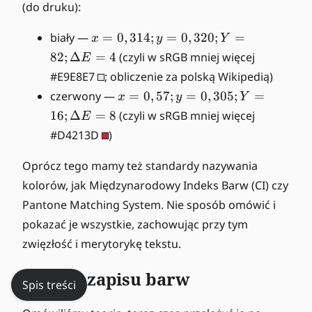
(do druku):
x
biały —
=
0
,
314
;
=
0
,
320
;
=
x
y
Y
=
82
;
Δ
=
4
(czyli w sRGB mniej więcej
E
0,
#E9E8E7
; obliczenie za polską Wikipedią)
3
x
czerwony —
=
0
,
57
;
=
0
,
305
;
=
x
y
Y
1
=
16
;
Δ
4;
=
8
(czyli w sRGB mniej więcej
E
0,
y
#D4213D
)
5
=
7;
0,
Oprócz tego mamy też standardy nazywania
y
3
kolorów, jak Międzynarodowy Indeks Barw (CI) czy
=
2
Pantone Matching System. Nie sposób omówić i
0,
0;
3
pokazać je wszystkie, zachowując przy tym
Y
0
zwięzłość i merytorykę tekstu.
=
5;
8
Y
Sposób zapisu barw
2;
Spis treści
=
\
1
D