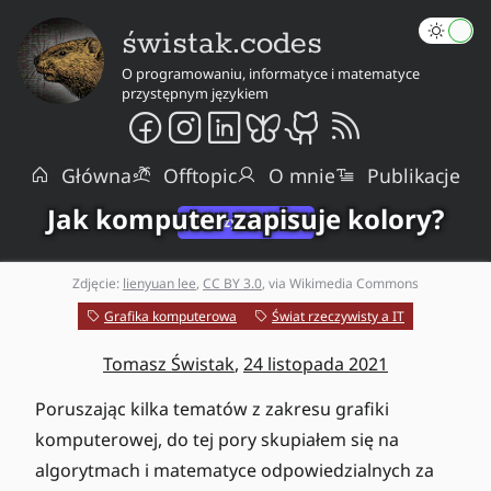
świstak.codes
O programowaniu, informatyce i matematyce
przystępnym językiem
Główna
Offtopic
O mnie
Publikacje
Jak komputer zapisuje kolory?
Zdjęcie:
lienyuan lee
,
CC BY 3.0
, via Wikimedia Commons
Grafika komputerowa
Świat rzeczywisty a IT
Tomasz Świstak
,
24 listopada 2021
Poruszając kilka tematów z zakresu grafiki
komputerowej, do tej pory skupiałem się na
algorytmach i matematyce odpowiedzialnych za