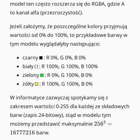
model ten często rozszerza się do RGBA, gdzie A
to kanał alfa (przezroczystość).
Jeżeli założymy, że poszczególne kolory przyjmują
wartości od 0% do 100%, to przykładowe barwy w
tym modelu wyglądałyby następująco:
czarny
: R 0%, G 0%, B 0%
biały
: R 100%, G 100%, B 100%
zielony
: R 0%, G 100%, B 0%
żółty
: R 100%, G 100%, B 0%
W informatyce zazwyczaj spotykamy się z
zakresem wartości 0-255 dla każdej ze składowych
barw (zapis 24-bitowy), stąd w modelu tym
2
3
możemy przedstawić maksymalnie
25
6
=
5
16777216
barw.
6