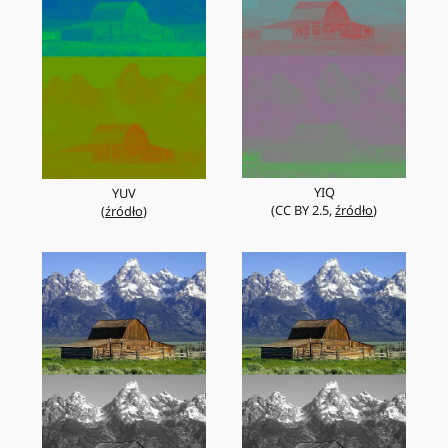
YIQ
YUV
(CC BY 2.5,
źródło
)
(
źródło
)