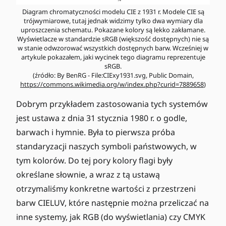
Diagram chromatyczności modelu CIE z 1931 r. Modele CIE są
trójwymiarowe, tutaj jednak widzimy tylko dwa wymiary dla
uproszczenia schematu. Pokazane kolory są lekko zakłamane.
Wyświetlacze w standardzie sRGB (większość dostępnych) nie są
w stanie odwzorować wszystkich dostępnych barw. Wcześniej w
artykule pokazałem, jaki wycinek tego diagramu reprezentuje
sRGB.
(źródło: By BenRG - File:CIExy1931.svg, Public Domain,
https://commons.wikimedia.org/w/index.php?curid=7889658
)
Dobrym przykładem zastosowania tych systemów
jest ustawa z dnia 31 stycznia 1980 r. o godle,
barwach i hymnie. Była to pierwsza próba
standaryzacji naszych symboli państwowych, w
tym kolorów. Do tej pory kolory flagi były
określane słownie, a wraz z tą ustawą
otrzymaliśmy konkretne wartości z przestrzeni
barw CIELUV, które następnie można przeliczać na
inne systemy, jak RGB (do wyświetlania) czy CMYK