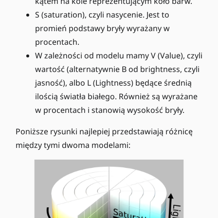
kątem na kole reprezentującym koło barw.
S (saturation), czyli nasycenie. Jest to
promień podstawy bryły wyrażany w
procentach.
W zależności od modelu mamy V (Value), czyli
wartość (alternatywnie B od brightness, czyli
jasność), albo L (Lightness) będące średnią
ilością światła białego. Również są wyrażane
w procentach i stanowią wysokość bryły.
Poniższe rysunki najlepiej przedstawiają różnicę
między tymi dwoma modelami: