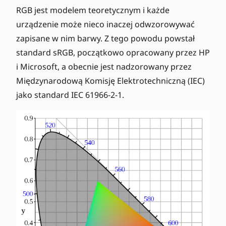
^
RGB jest modelem teoretycznym i każde
3
urządzenie może nieco inaczej odwzorowywać
=
zapisane w nim barwy. Z tego powodu powstał
1
standard sRGB, początkowo opracowany przez HP
6
7
i Microsoft, a obecnie jest nadzorowany przez
7
Międzynarodową Komisję Elektrotechniczną (IEC)
7
jako standard IEC 61966-2-1.
2
1
6