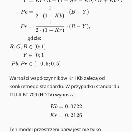
=
⋅
+
(
1
−
−
)
⋅
+
⋅
\begin{align*} Y &= Kr\cdo
Y
Kr
R
Kr
K
b
G
K
b
B
1
=
⋅
(
−
)
P
b
B
Y
2
⋅
(
1
−
)
K
b
1
=
⋅
(
−
)
,
P
r
R
Y
2
⋅
(
1
−
)
Kr
gdzie:
,
,
∈
[
0
;
1
]
R
G
B
∈
[
0
;
1
]
Y
,
∈
[
−
0
,
5
;
0
,
5
]
P
b
P
r
Wartości współczynników Kr i Kb zależą od
konkretnego standardu. W przypadku standardu
ITU-R BT.709 (HDTV) wynoszą:
=
0
,
0722
\begin{align*} Kb &= 0,0
K
b
=
0
,
2126
Kr
Ten model przestrzeni barw jest nie tylko