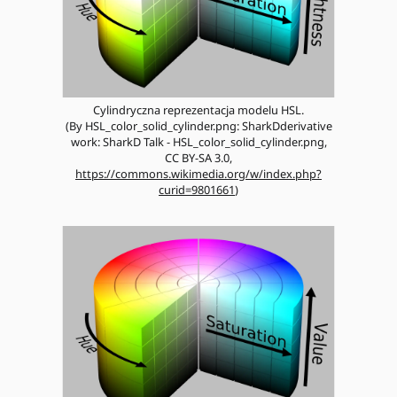
Cylindryczna reprezentacja modelu HSL.
(By HSL_color_solid_cylinder.png: SharkDderivative
work: SharkD Talk - HSL_color_solid_cylinder.png,
CC BY-SA 3.0,
https://commons.wikimedia.org/w/index.php?
curid=9801661
)