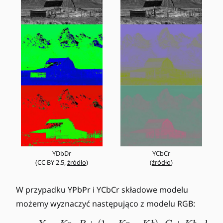
YDbDr
YCbCr
(CC BY 2.5,
źródło
)
(
źródło
)
W przypadku YPbPr i YCbCr składowe modelu
możemy wyznaczyć następująco z modelu RGB: