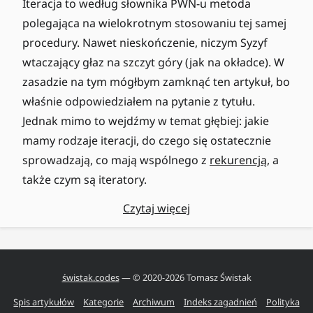
Iteracja to według słownika PWN-u metoda
polegająca na wielokrotnym stosowaniu tej samej
procedury. Nawet nieskończenie, niczym Syzyf
wtaczający głaz na szczyt góry (jak na okładce). W
zasadzie na tym mógłbym zamknąć ten artykuł, bo
właśnie odpowiedziałem na pytanie z tytułu.
Jednak mimo to wejdźmy w temat głębiej: jakie
mamy rodzaje iteracji, do czego się ostatecznie
sprowadzają, co mają wspólnego z
rekurencją
, a
także czym są iteratory.
Czytaj więcej
świstak.codes
— © 2020-
2026
Tomasz Świstak
Spis artykułów
Kategorie
Archiwum
Indeks zagadnień
Polityka