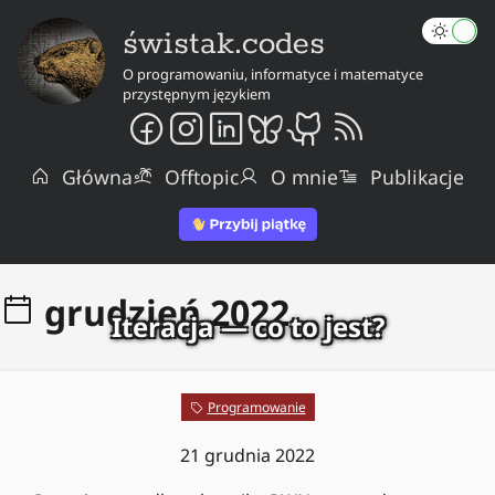
świstak.codes
O programowaniu, informatyce i matematyce
przystępnym językiem
Główna
Offtopic
O mnie
Publikacje
grudzień 2022
Iteracja — co to jest?
Programowanie
21 grudnia 2022