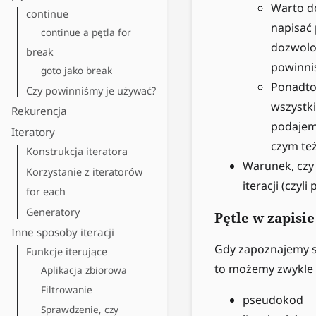
Warto do
continue
napisać 
continue a pętla for
dozwolon
break
powinniś
goto jako break
Ponadto 
Czy powinniśmy je używać?
wszystki
Rekurencja
podajem
Iteratory
czym te
Konstrukcja iteratora
Warunek, czy
Korzystanie z iteratorów
iteracji (czyl
for each
Generatory
Pętle w zapisi
Inne sposoby iteracji
Gdy zapoznajemy s
Funkcje iterujące
to możemy zwykle 
Aplikacja zbiorowa
Filtrowanie
pseudokod
Sprawdzenie, czy