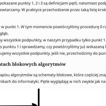
pokazane punkty 1, 2 i 3 są definicjami pętli, natomiast po
powtarzamy. W praktyce przechodzenie przez taką listę kr
w punkt 1. W tym momencie powtórzyliśmy procedurę 0 ra
głąb.
 wszystkie podpunkty, w naszym przypadku tylko punkt 1.
punktu 1 i sprawdzamy, czy powtórzyliśmy już wskazaną licz
jemy wszystkie podpunkty. Jeśli nie, przechodzimy do pun
atach blokowych algorytmów
pisu algorytmów są schematy blokowe, które częściej zna
ikach do informatyki. Pętle wyglądają w nich zwykle jak na