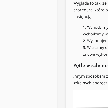
Wygląda to tak, że 
procedura, którą 
następująco:
Wchodzimy 
wchodzimy w
Wykonujemy
Wracamy do 
znowu wykonu
Pętle w schem
Innym sposobem za
szkolnych podręczn