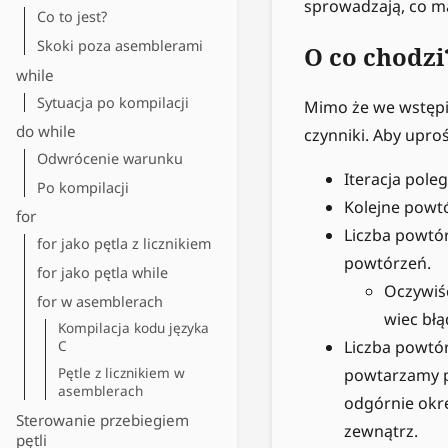
sprowadzają, co m
Co to jest?
Skoki poza asemblerami
O co chodzi
while
Sytuacja po kompilacji
Mimo że we wstępie
do while
czynniki. Aby upro
Odwrócenie warunku
Iteracja pole
Po kompilacji
Kolejne powtó
for
Liczba powtó
for jako pętla z licznikiem
powtórzeń.
for jako pętla while
Oczywiśc
for w asemblerach
wiec błą
Kompilacja kodu języka
C
Liczba powtó
Pętle z licznikiem w
powtarzamy po
asemblerach
odgórnie okre
Sterowanie przebiegiem
zewnątrz.
pętli