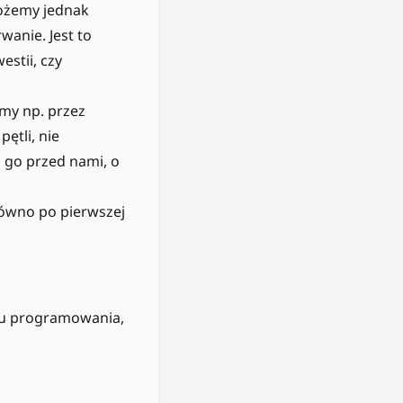
 Możemy jednak
wanie. Jest to
stii, czy
imy np. przez
ętli, nie
 go przed nami, o
ówno po pierwszej
yku programowania,