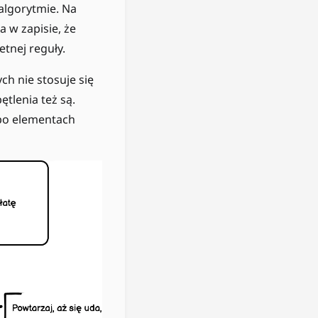
algorytmie. Na
a w zapisie, że
etnej reguły.
h nie stosuje się
tlenia też są.
 po elementach