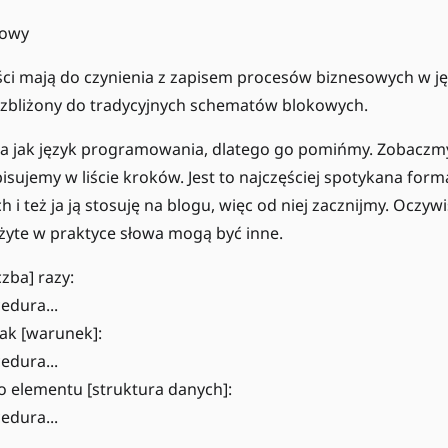
kowy
ci mają do czynienia z zapisem procesów biznesowych w j
 zbliżony do tradycyjnych schematów blokowych.
 jak język programowania, dlatego go pomińmy. Zobaczmy 
pisujemy w liście kroków. Jest to najczęściej spotykana for
i też ja ją stosuję na blogu, więc od niej zacznijmy. Oczywi
żyte w praktyce słowa mogą być inne.
czba] razy:
edura...
jak [warunek]:
edura...
o elementu [struktura danych]:
edura...