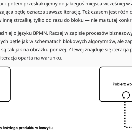
r i potem przeskakujemy do jakiegoś miejsca wcześniej w 
zająca pętlę oznacza zawsze iterację. Też czasem jest różnic
 w inną strzałkę, tylko od razu do bloku — nie ma tutaj konkr
niej o języku BPMN. Raczej w zapisie procesów biznesowyc
ch pętle jak w schematach blokowych algorytmów, ale zapę
są tak jak na obrazku poniżej. Z lewej znajduje się iteracja
 iteracja oparta na warunku.