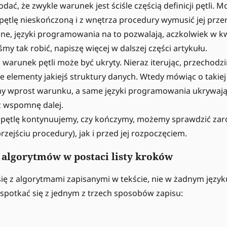
dać, że zwykle warunek jest ściśle częścią definicji pętli.
pętlę nieskończoną i z wnętrza procedury wymusić jej przer
e, języki programowania na to pozwalają, aczkolwiek w kwe
my tak robić, napiszę więcej w dalszej części artykułu.
warunek pętli może być ukryty. Nieraz iterując, przechodz
e elementy jakiejś struktury danych. Wtedy mówiąc o takiej p
y wprost warunku, a same języki programowania ukrywają
ż wspomnę dalej.
 pętlę kontynuujemy, czy kończymy, możemy sprawdzić zar
i przejściu procedury), jak i przed jej rozpoczęciem.
e algorytmów w postaci listy kroków
ię z algorytmami zapisanymi w tekście, nie w żadnym jęz
spotkać się z jednym z trzech sposobów zapisu: