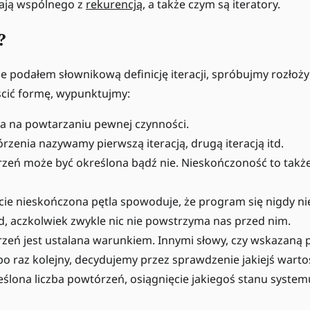
ają wspólnego z
rekurencją
, a także czym są iteratory.
?
 podałem słownikową definicję iteracji, spróbujmy rozłoży
ścić formę, wypunktujmy:
ga na powtarzaniu pewnej czynności.
rzenia nazywamy pierwszą iteracją, drugą iteracją itd.
rzeń może być określona bądź nie. Nieskończoność to takż
ie nieskończona pętla spowoduje, że program się nigdy nie
d, aczkolwiek zwykle nic nie powstrzyma nas przed nim.
rzeń jest ustalana warunkiem. Innymi słowy, czy wskazaną
 raz kolejny, decydujemy przez sprawdzenie jakiejś wartoś
ślona liczba powtórzeń, osiągnięcie jakiegoś stanu systemu