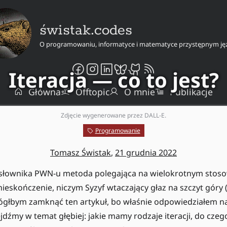
świstak.codes
O programowaniu, informatyce i matematyce przystępnym ję
Iteracja — co to jest?
Główna
Offtopic
O mnie
Publikacje
Zdjęcie wygenerowane przez DALL-E.
Programowanie
Tomasz Świstak
,
21 grudnia 2022
g słownika PWN-u metoda polegająca na wielokrotnym stoso
ieskończenie, niczym Syzyf wtaczający głaz na szczyt góry (
głbym zamknąć ten artykuł, bo właśnie odpowiedziałem na 
dźmy w temat głębiej: jakie mamy rodzaje iteracji, do czego