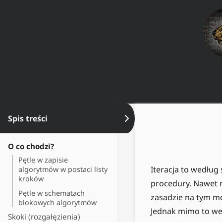
Spis treści
Ukryj spis treści
O co chodzi?
Pętle w zapisie
Iteracja to wedłu
algorytmów w postaci listy
kroków
procedury. Nawet n
Pętle w schematach
zasadzie na tym mó
blokowych algorytmów
Jednak mimo to wej
Skoki (rozgałęzienia)