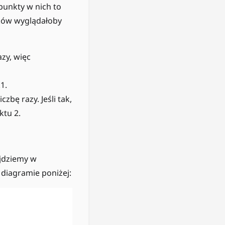
dpunkty w nich to
oków wyglądałoby
zy, więc
1.
bę razy. Jeśli tak,
ktu 2.
jdziemy w
 diagramie poniżej: