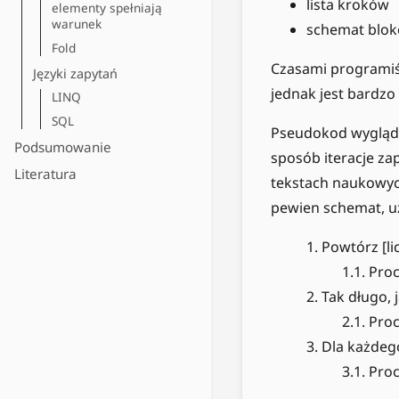
lista kroków
elementy spełniają
warunek
schemat blo
Fold
Czasami programiś
Języki zapytań
jednak jest bardzo
LINQ
SQL
Pseudokod wygląda
Podsumowanie
sposób iteracje za
Literatura
tekstach naukowych 
pewien schemat, u
Powtórz [li
Proc
Tak długo, 
Proc
Dla każdeg
Proc