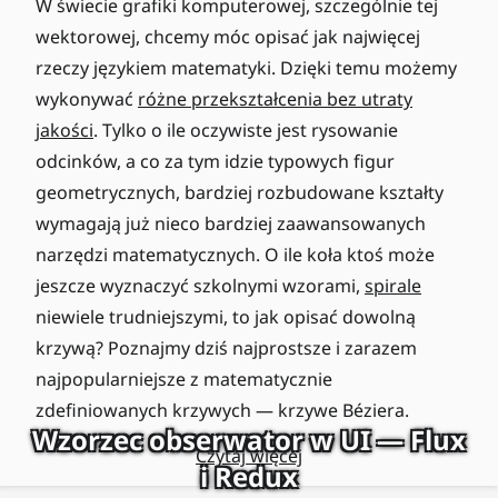
W świecie grafiki komputerowej, szczególnie tej
wektorowej, chcemy móc opisać jak najwięcej
rzeczy językiem matematyki. Dzięki temu możemy
wykonywać
różne przekształcenia bez utraty
jakości
. Tylko o ile oczywiste jest rysowanie
odcinków, a co za tym idzie typowych figur
geometrycznych, bardziej rozbudowane kształty
wymagają już nieco bardziej zaawansowanych
narzędzi matematycznych. O ile koła ktoś może
jeszcze wyznaczyć szkolnymi wzorami,
spirale
niewiele trudniejszymi, to jak opisać dowolną
krzywą? Poznajmy dziś najprostsze i zarazem
najpopularniejsze z matematycznie
zdefiniowanych krzywych — krzywe Béziera.
Wzorzec obserwator w UI — Flux
Czytaj więcej
i Redux