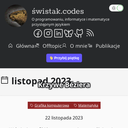
świstak.codes
O programowaniu, informatyce i matematyce
przystępnym językiem
Główna
Offtopic
O mnie
Publikacje
listopad 2023
Krzywe Béziera
Grafika komputerowa
Matematyka
22 listopada 2023