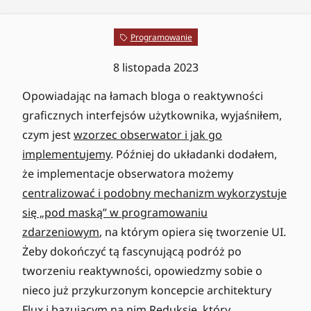
Programowanie
8 listopada 2023
Opowiadając na łamach bloga o reaktywności
graficznych interfejsów użytkownika, wyjaśniłem,
czym jest
wzorzec obserwator i jak go
implementujemy
. Później do układanki dodałem,
że implementacje obserwatora możemy
centralizować i podobny mechanizm wykorzystuje
się „pod maską” w programowaniu
zdarzeniowym
, na którym opiera się tworzenie UI.
Żeby dokończyć tą fascynującą podróż po
tworzeniu reaktywności, opowiedzmy sobie o
nieco już przykurzonym koncepcie architektury
Flux i bazującym na nim Reduksie, który