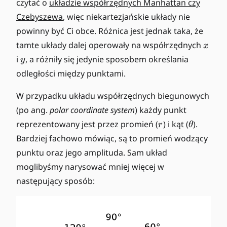
czytać o
układzie współrzędnych Manhattan czy
Czebyszewa
, więc niekartezjańskie układy nie
powinny być Ci obce. Różnica jest jednak taka, że
x
tamte układy dalej operowały na współrzędnych
x
y
i
, a różniły się jedynie sposobem określania
y
odległości między punktami.
W przypadku układu współrzędnych biegunowych
(po ang.
polar coordinate system
) każdy punkt
r
\
reprezentowany jest przez promień (
) i kąt (
).
r
θ
t
Bardziej fachowo mówiąc, są to promień wodzący
h
punktu oraz jego amplituda. Sam układ
e
moglibyśmy narysować mniej więcej w
t
następujący sposób:
a