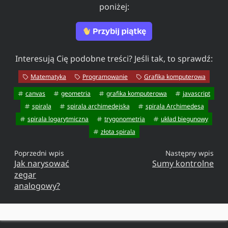
poniżej:
Interesują Cię podobne treści? Jeśli tak, to sprawdź:
Matematyka
Programowanie
Grafika komputerowa
canvas
geometria
grafika komputerowa
javascript
spirala
spirala archimedejska
spirala Archimedesa
spirala logarytmiczna
trygonometria
układ biegunowy
złota spirala
Poprzedni wpis
Następny wpis
Jak narysować
Sumy kontrolne
zegar
analogowy?