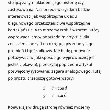
stojącą za tym układem, jego historię czy
zastosowania. Nas przede wszystkim będzie
interesować, jak współrzędne układu
biegunowego przekształcić we współrzędne
kartezjańskie. A to możemy zrobić wzorem, który
wyprowadziłem
w poprzednim artykule
, dla
znalezienia pozycji na okręgu, gdy znamy jego
promień i kąt środkowy. Nie będę ponownie
pokazywać, w jaki sposób go wyprowadzić; jeśli
jesteś ciekaw(a), przeczytaj poprzedni artykuł
poświęcony rysowaniu zegara analogowego. Tutaj
po prostu przepiszę gotowe wzory:
=
⋅
cos
\begin{align*} x &= r \cdo
x
r
θ
=
⋅
sin
y
r
θ
Konwersję w drugą stronę również możemy