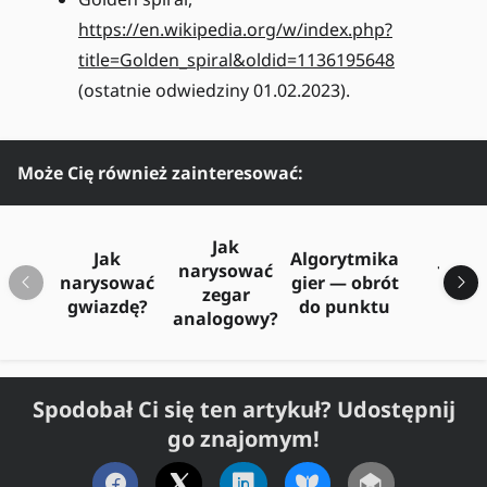
https://en.wikipedia.org/w/index.php?
title=Golden_spiral&oldid=1136195648
(ostatnie odwiedziny 01.02.2023).
Może Cię również zainteresować:
Jak
Jak
Algorytmika
Jak 
narysować
narysować
gier — obrót
r
zegar
gwiazdę?
do punktu
ok
analogowy?
Spodobał Ci się ten artykuł? Udostępnij
go znajomym!