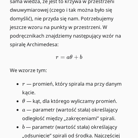
sama wiedza, że jest to krzywa w przestrzeni
b
dwuwymiarowej (czego i tak można było się
{
domyślić), nie przyda się nam. Potrzebujemy
R
jeszcze wzoru na punkty w przestrzeni. W
}
^
podręcznikach znajdziemy następujący wzór na
{
spiralę Archimedesa:
2
}
=
r = a\theta + b
+
r
a
θ
b
We wzorze tym:
r
— promień, który spirala ma przy danym
r
kącie.
\
— kąt, dla którego wyliczamy promień.
θ
t
a
— parametr (wartość stała) określający
a
h
odległość między „zakręceniami” spirali.
e
b
— parametr (wartość stała) określający
b
t
a
„odsunięcie” spirali od środka. Najczęściej