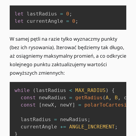
let
 lastRadius 
=
0
;
let
 currentAngle 
=
0
;
W samej pętli na razie tylko wyznaczmy punkty
(bez ich rysowania). Iterować będziemy tak długo,
aż osiągniemy maksymalny promień, a co odkrycie
kolejnego punktu zaktualizujemy wartości
powyższych zmiennych:
while
(
lastRadius 
<
MAX_RADIUS
)
{
const
 newRadius 
=
getRadius
(
A
,
B
,
 curr
const
[
newX
,
 newY
]
=
polarToCartesian
(
  lastRadius 
=
 newRadius
;
  currentAngle 
+=
ANGLE_INCREMENT
;
}