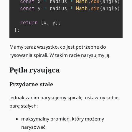
const
 x 
=
 radius 
*
Math
.
cos
(
angle
)
+
 c
const
 y 
=
 radius 
*
Math
.
sin
(
angle
)
+
 c
return
[
x
,
 y
]
;
}
;
Mamy teraz wszystko, co jest potrzebne do
rysowania spirali. W takim razie narysujmy ją.
Pętla rysująca
Przydatne stałe
Jednak zanim narysujemy spiralę, ustawmy sobie
parę stałych:
maksymalny promień, który możemy
narysować,