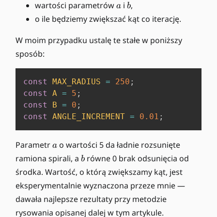
a
b
wartości parametrów
i
,
a
b
o ile będziemy zwiększać kąt co iterację.
W moim przypadku ustalę te stałe w poniższy
sposób:
const
MAX_RADIUS
=
250
;
const
A
=
5
;
const
B
=
0
;
const
ANGLE_INCREMENT
=
0.01
;
a
Parametr
o wartości 5 da ładnie rozsunięte
a
b
ramiona spirali, a
równe 0 brak odsunięcia od
b
środka. Wartość, o którą zwiększamy kąt, jest
eksperymentalnie wyznaczona przeze mnie —
dawała najlepsze rezultaty przy metodzie
rysowania opisanej dalej w tym artykule.