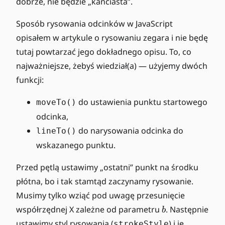
dobrze, nie będzie „kanciasta”.
Sposób rysowania odcinków w JavaScript
opisałem w artykule o rysowaniu zegara i nie będę
tutaj powtarzać jego dokładnego opisu. To, co
najważniejsze, żebyś wiedział(a) — użyjemy dwóch
funkcji:
do ustawienia punktu startowego
moveTo()
odcinka,
do narysowania odcinka do
lineTo()
wskazanego punktu.
Przed pętlą ustawimy „ostatni” punkt na środku
płótna, bo i tak stamtąd zaczynamy rysowanie.
Musimy tylko wziąć pod uwagę przesunięcie
b
współrzędnej X zależne od parametru
. Następnie
b
ustawimy styl rysowania (
) i je
strokeStyle