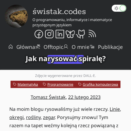
świstak.codes
O programowaniu, informatyce i matematyce
przystępnym językiem
Główna
Offtopic
O mnie
Publikacje
Jak narysować spiralę?
Zdjęcie wygenerowane przez DALL-E.
Matematyka
Programowanie
Grafika komputerowa
Tomasz Świstak
,
22 lutego 2023
Na moim blogu rysowaliśmy już wiele rzeczy.
Linie
,
okręgi
,
rośliny
,
zegar
. Porysujmy znowu! Tym
razem na tapet weźmy kolejną rzecz powiązaną z