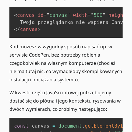
<
canvas
id
=
"
canvas
"
width
=
"
500
"
height
=
"
</
canvas
>
Kod możesz w wygodny sposób napisać np. w
serwisie
CodePen
, bez potrzeby robienia
czegokolwiek na własnym komputerze (chociaż
nie ma tutaj nic, co wymagałoby skomplikowanych
instalacji i obciążania systemu).
W kwestii części JavaScriptowej potrzebujemy
dostać się do płótna i jego kontekstu rysowania w
dwóch wymiarach, co zrobimy następująco:
const
 canvas 
=
document
.
getElementById
(
"