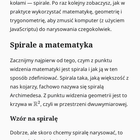
kołami — spirale. Po raz kolejny zobaczysz, jak w
praktyce wykorzystać matematykę, geometrię i
trygonometrię, aby zmusić komputer (z użyciem
JavaScriptu) do narysowania czegokolwiek.
Spirale a matematyka
Zacznijmy najpierw od tego, czym z punktu
widzenia matematyki jest spirala i jak ją w ten
sposób zdefiniować. Spirala taka, jaką większość z
nas kojarzy, fachowo nazywa się spiralą
Archimedesa. Z punktu widzenia geometrii jest to
\
2
R
krzywa w
, czyli w przestrzeni dwuwymiarowej.
m
a
Wzór na spiralę
t
h
Dobrze, ale skoro chcemy spiralę narysować, to
b