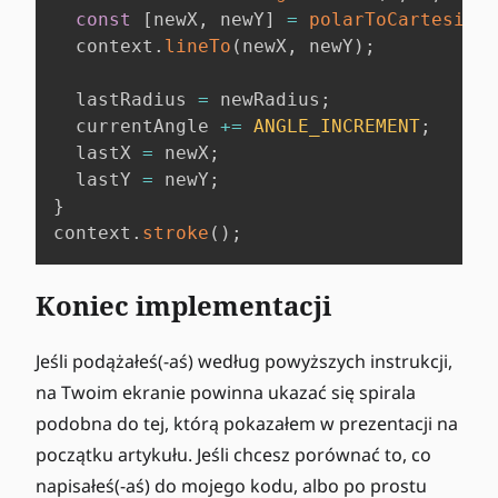
const
[
newX
,
 newY
]
=
polarToCartesian
(
  context
.
lineTo
(
newX
,
 newY
)
;
  lastRadius 
=
 newRadius
;
  currentAngle 
+=
ANGLE_INCREMENT
;
  lastX 
=
 newX
;
  lastY 
=
 newY
;
}
context
.
stroke
(
)
;
Koniec implementacji
Jeśli podążałeś(-aś) według powyższych instrukcji,
na Twoim ekranie powinna ukazać się spirala
podobna do tej, którą pokazałem w prezentacji na
początku artykułu. Jeśli chcesz porównać to, co
napisałeś(-aś) do mojego kodu, albo po prostu