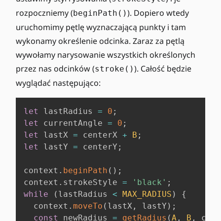
rozpoczniemy (
). Dopiero wtedy
beginPath()
uruchomimy pętlę wyznaczającą punkty i tam
wykonamy określenie odcinka. Zaraz za pętlą
wywołamy narysowanie wszystkich określonych
przez nas odcinków (
). Całość będzie
stroke()
wyglądać następująco:
let
 lastRadius 
=
0
;
let
 currentAngle 
=
0
;
let
 lastX 
=
 centerX 
+
B
;
let
 lastY 
=
 centerY
;
context
.
beginPath
(
)
;
context
.
strokeStyle
=
'black'
;
while
(
lastRadius 
<
MAX_RADIUS
)
{
  context
.
moveTo
(
lastX
,
 lastY
)
;
const
 newRadius 
=
getRadius
(
A
,
B
,
 curr