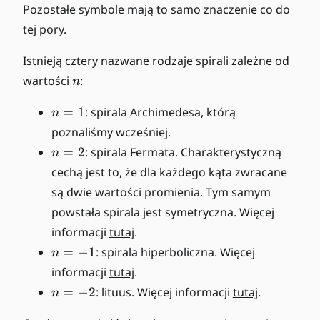
r
Pozostałe symbole mają to samo znaczenie co do
a
tej pory.
c
{
Istnieją cztery nazwane rodzaje spirali zależne od
1
n
wartości
:
}
n
{
n
=
1
: spirala Archimedesa, którą
n
n
=
}
poznaliśmy wcześniej.
1
n
=
2
: spirala Fermata. Charakterystyczną
n
=
cechą jest to, że dla każdego kąta zwracane
2
są dwie wartości promienia. Tym samym
powstała spirala jest symetryczna. Więcej
informacji
tutaj
.
n
=
−
1
: spirala hiperboliczna. Więcej
n
=
informacji
tutaj
.
-
n
=
−
2
: lituus. Więcej informacji
tutaj
.
n
1
=