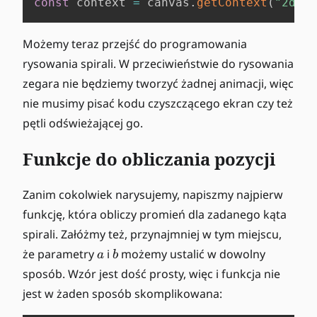
const
 context 
=
 canvas
.
getContext
(
"2d"
)
;
Możemy teraz przejść do programowania
rysowania spirali. W przeciwieństwie do rysowania
zegara nie będziemy tworzyć żadnej animacji, więc
nie musimy pisać kodu czyszczącego ekran czy też
pętli odświeżającej go.
Funkcje do obliczania pozycji
Zanim cokolwiek narysujemy, napiszmy najpierw
funkcję, która obliczy promień dla zadanego kąta
spirali. Załóżmy też, przynajmniej w tym miejscu,
a
b
że parametry
i
możemy ustalić w dowolny
a
b
sposób. Wzór jest dość prosty, więc i funkcja nie
jest w żaden sposób skomplikowana: