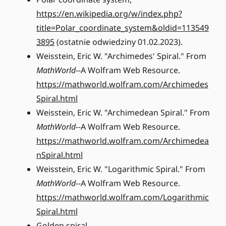
https://en.wikipedia.org/w/index.php?
title=Polar_coordinate_system&oldid=113549
3895
(ostatnie odwiedziny 01.02.2023).
Weisstein, Eric W. "Archimedes' Spiral." From
MathWorld
--A Wolfram Web Resource.
https://mathworld.wolfram.com/Archimedes
Spiral.html
Weisstein, Eric W. "Archimedean Spiral." From
MathWorld
--A Wolfram Web Resource.
https://mathworld.wolfram.com/Archimedea
nSpiral.html
Weisstein, Eric W. "Logarithmic Spiral." From
MathWorld
--A Wolfram Web Resource.
https://mathworld.wolfram.com/Logarithmic
Spiral.html
Golden spiral,