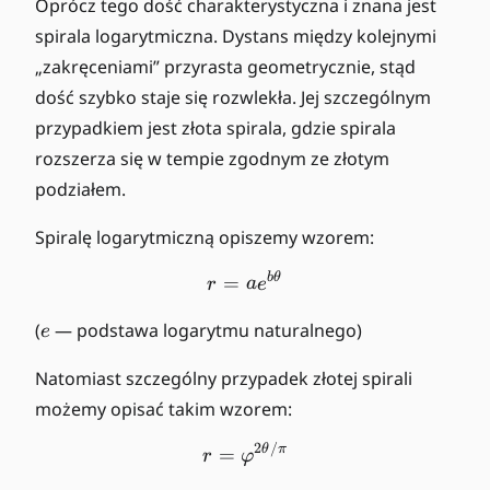
-
Oprócz tego dość charakterystyczna i znana jest
2
spirala logarytmiczna. Dystans między kolejnymi
„zakręceniami” przyrasta geometrycznie, stąd
dość szybko staje się rozwlekła. Jej szczególnym
przypadkiem jest złota spirala, gdzie spirala
rozszerza się w tempie zgodnym ze złotym
podziałem.
Spiralę logarytmiczną opiszemy wzorem:
b
θ
r=ae^{b \theta}
=
r
a
e
e
(
— podstawa logarytmu naturalnego)
e
Natomiast szczególny przypadek złotej spirali
możemy opisać takim wzorem:
2
/
r=\varphi ^{2\theta /\pi
θ
π
=
r
φ