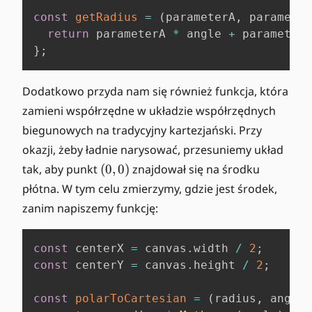
const
getRadius
=
(
parameterA
,
 parameter
return
 parameterA 
*
 angle 
+
 parameterB
}
;
Dodatkowo przyda nam się również funkcja, która
zamieni współrzędne w układzie współrzędnych
biegunowych na tradycyjny kartezjański. Przy
okazji, żeby ładnie narysować, przesuniemy układ
(
tak, aby punkt
(
0
,
0
)
znajdował się na środku
0
płótna. W tym celu zmierzymy, gdzie jest środek,
,
zanim napiszemy funkcję:
0
)
const
 centerX 
=
 canvas
.
width
/
2
;
const
 centerY 
=
 canvas
.
height
/
2
;
const
polarToCartesian
=
(
radius
,
 angle
)