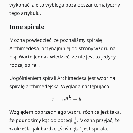
wykonać, ale to wybiega poza obszar tematyczny
tego artykułu.
Inne spirale
Można powiedzieć, że poznaliśmy spiralę
Archimedesa, przynajmniej od strony wzoru na
nią. Warto jednak wiedzieć, że nie jest to jedyny
rodzaj spirali.
Uogólnieniem spirali Archimedesa jest wzór na
spiralę archimedejską. Wygląda następująco:
1
r = a \theta^{\frac{1}{n}
=
+
r
a
θ
b
n
Względem poprzedniego wzoru różnica jest taka,
\
n
1
że podnosimy kąt do potęgi
. Można przyjąć, że
n
f
określa, jak bardzo „ściśnięta” jest spirala.
n