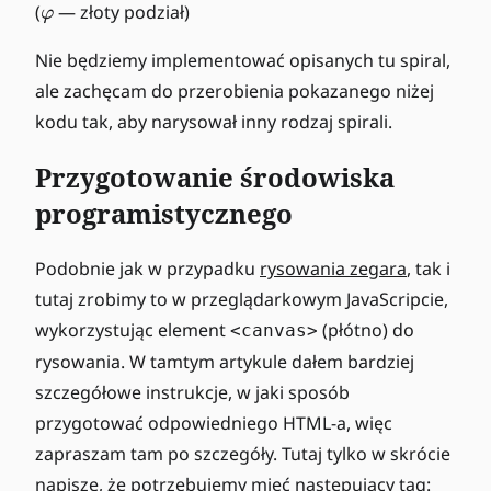
\
(
— złoty podział)
φ
v
a
Nie będziemy implementować opisanych tu spiral,
r
ale zachęcam do przerobienia pokazanego niżej
p
kodu tak, aby narysował inny rodzaj spirali.
h
i
Przygotowanie środowiska
programistycznego
Podobnie jak w przypadku
rysowania zegara
, tak i
tutaj zrobimy to w przeglądarkowym JavaScripcie,
wykorzystując element
(płótno) do
<canvas>
rysowania. W tamtym artykule dałem bardziej
szczegółowe instrukcje, w jaki sposób
przygotować odpowiedniego HTML-a, więc
zapraszam tam po szczegóły. Tutaj tylko w skrócie
napiszę, że potrzebujemy mieć następujący tag: