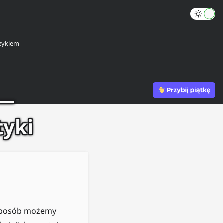
zykiem
 —
yki
 sposób możemy