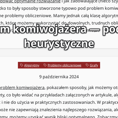
jdować optymalne rozwiązanie
i jak zadowalające (nieco szy
tko to były sposoby stworzone typowo pod problem komiwoj
nne problemy obliczeniowe. Mamy jednak całą klasę algory
h, które możemy wykorzystać do dowolnych, trudnych obl
em komiwojażera — pod
my przykładowe, dalej zostając w uniwersum TSP.
heurystyczne
Czytaj więcej
Algorytmy
Problemy obliczeniowe
Grafy
9 października 2024
problem komiwojażera
, pokazałem sposoby, jak możemy o
ety, co było widać na przykładach załączonych w artykule, a
 i nie do użycia w praktycznych zastosowaniach. W praktyce
może nie zapewniają znalezienia najlepszego rozwiązania, al
ujemy, możemy uzyskać wynik bliski optymalnego. Zobaczm