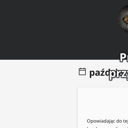
P
pr
paździer
Opowiadając do te