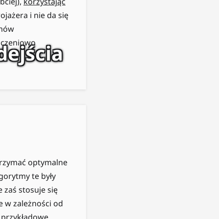
bciej),
korzystając
ażera i nie da się
tmów
iczeniowo
ejścia
trzymać optymalne
lgorytmy te były
 zaś stosuje się
e w zależności od
y przykładowe