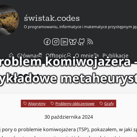
świstak.codes
O programowaniu, informatyce i matematyce przystępnym ję
Główna
Offtopic
O mnie
Publikacje
roblem komiwojażera
zykładowe metaheuryst
nik 2024
Algorytmy
Problemy obliczeniowe
Grafy
30 października 2024
j pory o problemie komiwojażera (TSP), pokazałem, w jaki