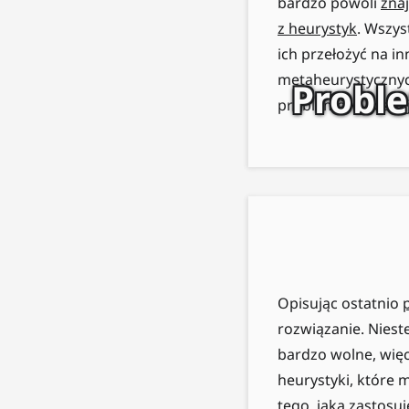
bardzo powoli
zna
z heurystyk
. Wszys
ich przełożyć na i
metaheurystycznyc
Probl
problemów. Poznaj
Opisując ostatnio
rozwiązanie. Niest
bardzo wolne, więc
heurystyki, które 
tego, jaką zastos