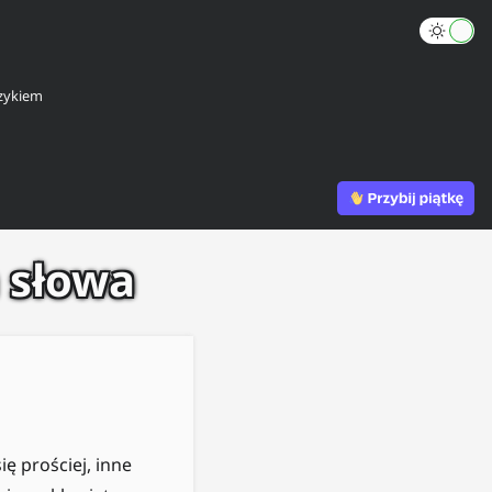
zykiem
a słowa
ię prościej, inne