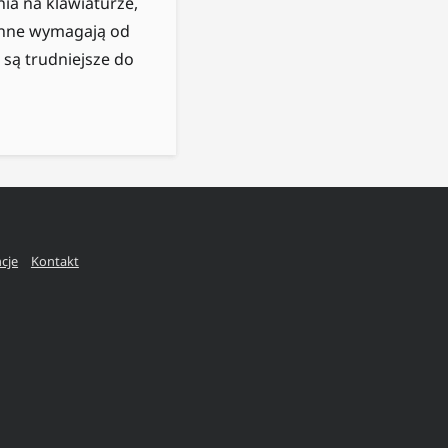
ia na klawiaturze,
 inne wymagają od
 są trudniejsze do
ncje
Kontakt