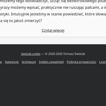
e możemy tego doświadczyć, ucząc się bezwzrokowego pisan
wyrazy możemy wpisać, praktycznie nie ruszając palcami, a
tyki. Intuicyjnie jesteśmy w stanie powiedzieć, które słowa
da się to jakoś zmierzyć?
Czytaj więcej
świstak.codes
— © 2020-
2026
Tomasz Świstak
ów
Kategorie
Archiwum
Indeks zagadnień
Polityka prywatności
Lice