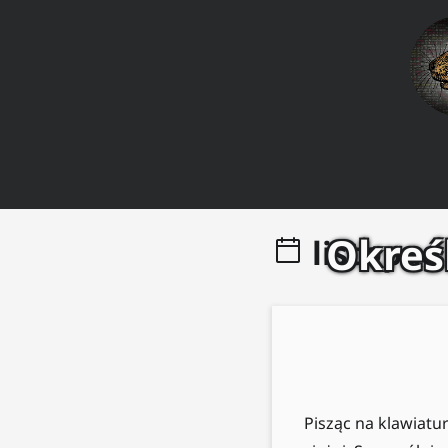
Określ
listopad
Pisząc na klawiatur