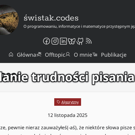
świstak.codes
O programowaniu, informatyce i matematyce przystępnym ję
Główna
Offtopic
O mnie
Publikacje
anie trudności pisani
 2025
Algorytmy
12 listopada 2025
ze, pewnie nieraz zauważyłeś(-aś), że niektóre słowa pisze s