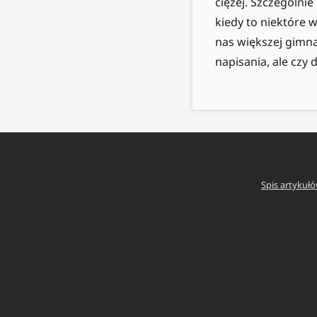
ciężej. Szczególni
kiedy to niektóre 
nas większej gimnas
napisania, ale czy 
Spis artykuł