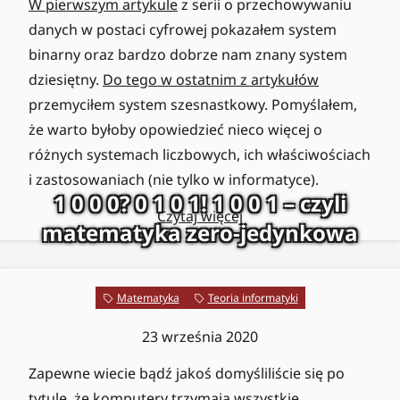
W pierwszym artykule
z serii o przechowywaniu
danych w postaci cyfrowej pokazałem system
binarny oraz bardzo dobrze nam znany system
dziesiętny.
Do tego w ostatnim z artykułów
przemyciłem system szesnastkowy. Pomyślałem,
że warto byłoby opowiedzieć nieco więcej o
różnych systemach liczbowych, ich właściwościach
i zastosowaniach (nie tylko w informatyce).
1 0 0 0? 0 1 0 1! 1 0 0 1 – czyli
Czytaj więcej
matematyka zero-jedynkowa
Matematyka
Teoria informatyki
23 września 2020
Zapewne wiecie bądź jakoś domyśliliście się po
tytule, że komputery trzymają wszystkie