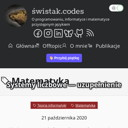
świstak.codes
O programowaniu, informatyce i matematyce
przystępnym językiem
Główna
Offtopic
O mnie
Publikacje
Matematyka
Systemy liczbowe — uzupełnienie
Teoria informatyki
Matematyka
21 października 2020