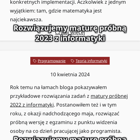
konkretnych implementacji. Aczkolwiek z jednym
wyjątkiem: tam, gdzie matematyka jest
najciekawsza.
Rozwiązujemy maturę próbną
Czytaj więcej
2023 z informatyki
Programowanie
Teoria informatyki
10 kwietnia 2024
Rok temu na łamach bloga pokazywałem
przykładowe rozwiązania zadań z
matury próbnej
2022 z informatyki
. Postanowiłem też i w tym
roku, z okazji nadchodzącego maja, rozwiązać
próbną wersję z egzaminu z punktu widzenia
osoby na co dzień pracującej jako programista.
Rozwiązujemy maturę próbną