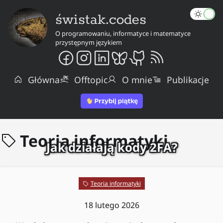
świstak.codes
O programowaniu, informatyce i matematyce
przystępnym językiem
Główna
Offtopic
O mnie
Publikacje
Teoria informatyki
Jak działają kody 2FA?
Teoria informatyki
18 lutego 2026