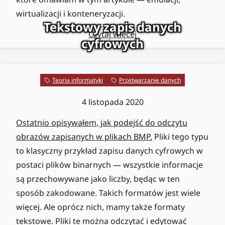
wirtualizacji i konteneryzacji.
Tekstowy zapis danych
Czytaj więcej
cyfrowych
Teoria informatyki
Przetwarzanie danych
4 listopada 2020
Ostatnio opisywałem, jak podejść do odczytu
obrazów zapisanych w plikach BMP.
Pliki tego typu
to klasyczny przykład zapisu danych cyfrowych w
postaci plików binarnych — wszystkie informacje
są przechowywane jako liczby, będąc w ten
sposób zakodowane. Takich formatów jest wiele
więcej. Ale oprócz nich, mamy także formaty
tekstowe. Pliki te można odczytać i edytować