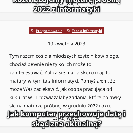
Czytaj więcej
2022 z informatyki
Programowanie
Teoria informatyki
19 kwietnia 2023
Tym razem coś dla młodszych czytelników bloga,
chociaż pewnie nie tylko ich może to
zainteresować. Zbliża się maj, a skoro maj, to
matury, w tym ta z informatyki. Pomyślałem, że
może Was zaciekawić, jak osoba pracująca od
kilku lat w IT rozwiązałaby zadania, które pojawiły
się na maturze próbnej w grudniu 2022 roku.
Jak komputer przechowuje datę i
Czytaj więcej
skąd zna aktualną?