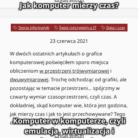
Jak komputer mierzy czas?
Teoria informatyki
Świat rzeczywisty a IT
Data i czas
23 czerwca 2021
W dwóch ostatnich artykułach o grafice
komputerowej poświęciłem sporo miejsca
obliczeniom
w przestrzeni trójwymiarowej
i
dwuwymiarowej
. Trochę odchodząc od grafiki, ale
pozostając w temacie przestrzeni… spójrzmy w
czwarty wymiar czasoprzestrzeni, czyli czas. A
dokładniej, skąd komputer wie, która jest godzina,
jak mierzy czas i jak to jest przechowywane? Tego
Komputer w komputerze, czyli
dowiesz się w niniejszym artykule.
emulacja, wirtualizacja i
Czytaj więcej