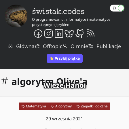
świstak.codes
O programowaniu, informatyce i matematyce
przystępnym językiem
Główna
Offtopic
O mnie
Publikacje
algorytm Olive'a
Wieże Hanoi
Matematyka
Algorytmy
Zagadki logiczne
29 września 2021