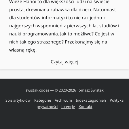
Wieże Hanoi to dla większości ludzi na świecie
prosta, drewniana zabawka dla dzieci. Natomiast
dla studentów informatyki to nie raz jedno z
najgorszych wspomnień z pierwszych lat studiów i
nauki programowania. Jak to możliwe? Co jest w
nich takiego strasznego? Przekonajmy się na
własną rękę.
Czytaj więcej
świstak.codes
— © 2020-
2026
Tomasz Świstak
Spis artykułów
Kategorie
Archiwum
Indeks zagadnień
Polityka
prywatności
Licencje
Kontakt