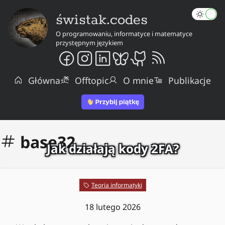
świstak.codes
O programowaniu, informatyce i matematyce
przystępnym językiem
Główna
Offtopic
O mnie
Publikacje
base32
Jak działają kody 2FA?
Teoria informatyki
18 lutego 2026