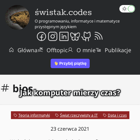
świstak.codes
O programowaniu, informatyce i matematyce
przystępnym językiem
Główna
Offtopic
O mnie
Publikacje
bios
Jak komputer mierzy czas?
Teoria informatyki
Świat rzeczywisty a IT
Data i czas
23 czerwca 2021