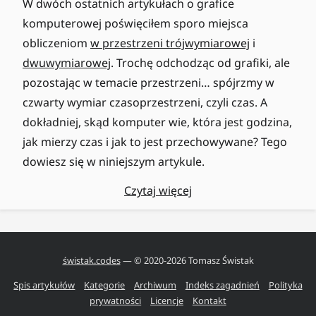
W dwóch ostatnich artykułach o grafice
komputerowej poświęciłem sporo miejsca
obliczeniom
w przestrzeni trójwymiarowej
i
dwuwymiarowej
. Trochę odchodząc od grafiki, ale
pozostając w temacie przestrzeni… spójrzmy w
czwarty wymiar czasoprzestrzeni, czyli czas. A
dokładniej, skąd komputer wie, która jest godzina,
jak mierzy czas i jak to jest przechowywane? Tego
dowiesz się w niniejszym artykule.
Czytaj więcej
świstak.codes
— © 2020-
2026
Tomasz Świstak
Spis artykułów
Kategorie
Archiwum
Indeks zagadnień
Polityka
prywatności
Licencje
Kontakt