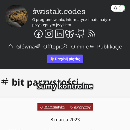
świstak.codes
O programowaniu, informatyce i matematyce
przystępnym językiem
Główna
Offtopic
O mnie
Publikacje
bit parzystości
Sumy kontrolne
Matematyka
Algorytmy
8 marca 2023