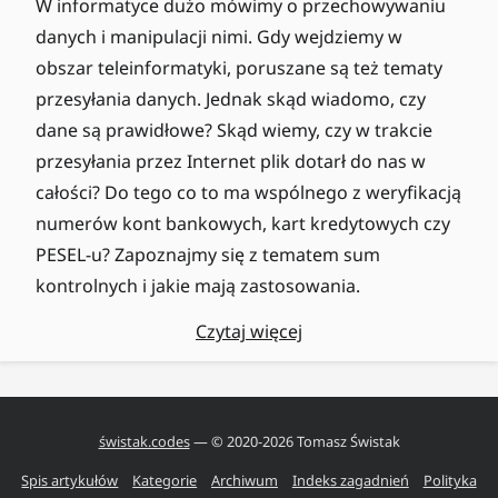
W informatyce dużo mówimy o przechowywaniu
danych i manipulacji nimi. Gdy wejdziemy w
obszar teleinformatyki, poruszane są też tematy
przesyłania danych. Jednak skąd wiadomo, czy
dane są prawidłowe? Skąd wiemy, czy w trakcie
przesyłania przez Internet plik dotarł do nas w
całości? Do tego co to ma wspólnego z weryfikacją
numerów kont bankowych, kart kredytowych czy
PESEL-u? Zapoznajmy się z tematem sum
kontrolnych i jakie mają zastosowania.
Czytaj więcej
świstak.codes
— © 2020-
2026
Tomasz Świstak
Spis artykułów
Kategorie
Archiwum
Indeks zagadnień
Polityka