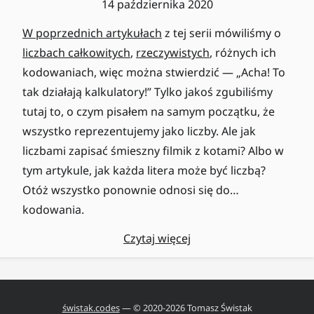
14 października 2020
W poprzednich artykułach
z tej serii mówiliśmy o
liczbach całkowitych
,
rzeczywistych
, różnych ich
kodowaniach, więc można stwierdzić — „Acha! To
tak działają kalkulatory!” Tylko jakoś zgubiliśmy
tutaj to, o czym pisałem na samym początku, że
wszystko reprezentujemy jako liczby. Ale jak
liczbami zapisać śmieszny filmik z kotami? Albo w
tym artykule, jak każda litera może być liczbą?
Otóż wszystko ponownie odnosi się do…
kodowania.
Czytaj więcej
świstak.codes
— © 2020-
2026
Tomasz Świstak