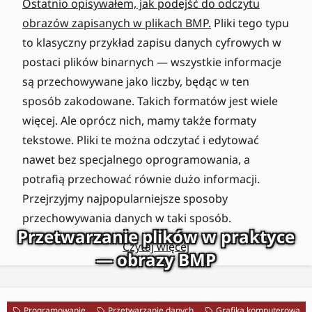
Ostatnio opisywałem, jak podejść do odczytu
obrazów zapisanych w plikach BMP.
Pliki tego typu
to klasyczny przykład zapisu danych cyfrowych w
postaci plików binarnych — wszystkie informacje
są przechowywane jako liczby, będąc w ten
sposób zakodowane. Takich formatów jest wiele
więcej. Ale oprócz nich, mamy także formaty
tekstowe. Pliki te można odczytać i edytować
nawet bez specjalnego oprogramowania, a
potrafią przechować równie dużo informacji.
Przejrzyjmy najpopularniejsze sposoby
przechowywania danych w taki sposób.
Przetwarzanie plików w praktyce
Czytaj więcej
— obrazy BMP
Programowanie
Przetwarzanie danych
Grafika komputerowa