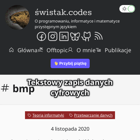
świstak.codes
O programowaniu, informatyce i matematyce
przystępnym językiem
Główna
Offtopic
O mnie
Publikacje
Tekstowy zapis danych
bmp
cyfrowych
Teoria informatyki
Przetwarzanie danych
4 listopada 2020