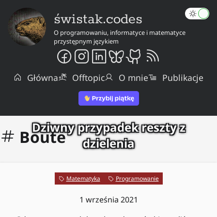
świstak.codes
O programowaniu, informatyce i matematyce
przystępnym językiem
Główna
Offtopic
O mnie
Publikacje
Dziwny przypadek reszty z
Boute
dzielenia
Matematyka
Programowanie
1 września 2021