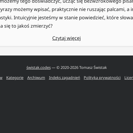
e możemy tego doświadczyć, ucząc się bezwzrokowego pisan
wyrazy możemy wpisać, praktycznie nie ruszając palcami, a
tyki. Intuicyjnie jesteśmy w stanie powiedzieć, które słowa
da się to jakoś zmierzyć?
Czytaj więcej
świstak.codes
— © 2020-
2026
Tomasz Świstak
ów
Kategorie
Archiwum
Indeks zagadnień
Polityka prywatności
Lice