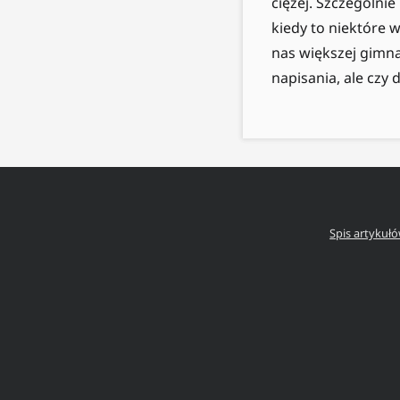
ciężej. Szczególni
kiedy to niektóre 
nas większej gimnas
napisania, ale czy 
Spis artykuł