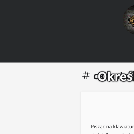
Określ
carpalx
Pisząc na klawiatur