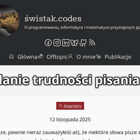
świstak.codes
O programowaniu, informatyce i matematyce przystępnym ję
Główna
Offtopic
O mnie
Publikacje
anie trudności pisani
Algorytmy
12 listopada 2025
ze, pewnie nieraz zauważyłeś(-aś), że niektóre słowa pisze s