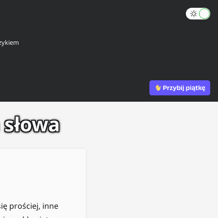
zykiem
a słowa
ię prościej, inne