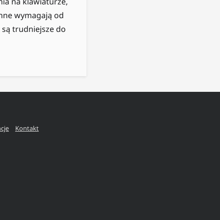
ia na klawiaturze,
 inne wymagają od
 są trudniejsze do
ncje
Kontakt