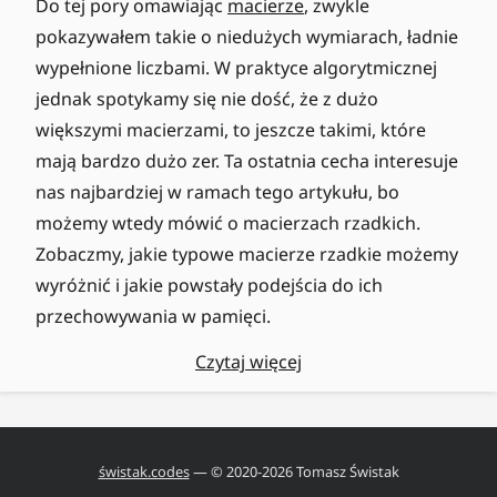
Do tej pory omawiając
macierze
, zwykle
pokazywałem takie o niedużych wymiarach, ładnie
wypełnione liczbami. W praktyce algorytmicznej
jednak spotykamy się nie dość, że z dużo
większymi macierzami, to jeszcze takimi, które
mają bardzo dużo zer. Ta ostatnia cecha interesuje
nas najbardziej w ramach tego artykułu, bo
możemy wtedy mówić o macierzach rzadkich.
Zobaczmy, jakie typowe macierze rzadkie możemy
wyróżnić i jakie powstały podejścia do ich
przechowywania w pamięci.
Czytaj więcej
świstak.codes
— © 2020-
2026
Tomasz Świstak