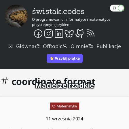
świstak.codes
O programowaniu, informatyce i matematyce
przystępnym językiem
Główna
Offtopic
O mnie
Publikacje
coordinate format
Macierze rzadkie
Matematyka
11 września 2024