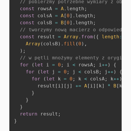
// pobierzmy potrzebne wymiary z obu m
const
 rowsA 
=
A
.
length
;
const
 colsA 
=
A
[
0
]
.
length
;
const
 colsB 
=
B
[
0
]
.
length
;
// tworzymy nową macierz o odpowiednic
const
 result 
=
Array
.
from
(
{
length
:
 ro
Array
(
colsB
)
.
fill
(
0
)
,
)
;
// w pętli mnożymy elementy z oryginal
for
(
let
 i 
=
0
;
 i 
<
 rowsA
;
 i
++
)
{
for
(
let
 j 
=
0
;
 j 
<
 colsB
;
 j
++
)
{
for
(
let
 k 
=
0
;
 k 
<
 colsA
;
 k
++
)
{
        result
[
i
]
[
j
]
+=
A
[
i
]
[
k
]
*
B
[
k
]
[
j
}
}
}
return
 result
;
}