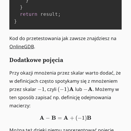
}
}
return
 result
;
}
Kod do przetestowania jak zawsze znajdziesz na
OnlineGDB
.
Dodatkowe pojęcia
Przy okazji mnożenia przez skalar warto dodać, że
w definicjach często spotykamy się z mnożeniem
-
(-
-
A
A
przez skalar
−
1
, czyli
(
−
1
)
lub
−
. Możemy w
1
1
\
ten sposób zapisać np. definicję odejmowania
)
m
macierzy:
\
a
m
t
A
B
A
\mathbf{A} - \mathbf{B}
B
−
=
+
(
−
1
)
a
h
t
b
Można też dzięki niemu zaprezentować pojęcie