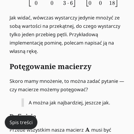
0
0
3
⋅
6
0
0
18
la
}
i
Jak widać, wówczas wystarczy jedynie mnożyć ze
\
sobą wartości na przekątnej, do czego wystarczy
n
tylko jeden przebieg pętli. Przykładową
e
implementację pominę, polecam napisać ją na
q
własną rękę.
j
Potęgowanie macierzy
Skoro mamy mnożenie, to można zadać pytanie —
czy macierze możemy potęgować?
A można jak najbardziej, jeszcze jak.
Definicja
Spis treści
\
A
Przede wszystkim nasza macierz
musi być