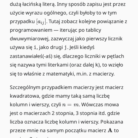
dużą łacińską literą. Inny sposób zapisu jest przez
użycie wyrazu ogólnego, czyli byłoby to w tym
[
przypadku
[
]
. Tutaj zobacz kolejne powiązanie z
a
ij
a
programowaniem — iterując po tablicy
_
dwuwymiarowej, zazwyczaj jako pierwszy licznik
{
używa się
, jako drugi
. Jeśli kiedyś
i
j
i
j
zastanawiałeś(-aś) się, dlaczego liczniki w pętlach
}
się nazywa tymi literkami (oraz dalej
), to wzięło
k
]
się to właśnie z matematyki, m.in. z macierzy.
Szczególnym przypadkiem macierzy jest macierz
kwadratowa, gdzie mamy taką samą liczbę
n
kolumn i wierszy, czyli
=
. Wówczas mowa
n
m
=
jest o macierzach 2 stopnia, 3 stopnia itd. gdzie
m
liczba oznacza liczbę kolumn i wierszy. Pokazana
\
A
przeze mnie na samym początku macierz
to
m