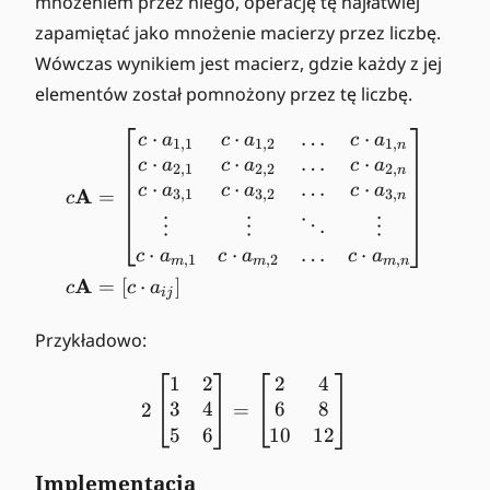
mnożeniem przez niego, operację tę najłatwiej
zapamiętać jako mnożenie macierzy przez liczbę.
Wówczas wynikiem jest macierz, gdzie każdy z jej
elementów został pomnożony przez tę liczbę.
⋅
⋅
…
⋅
\begin{align*} c\mathbf{
c
a
c
a
c
a
1
,
1
1
,
2
1
,
n
⋅
⋅
⋅
…
c
a
c
a
c
a
2
,
1
2
,
2
2
,
n
⋅
⋅
⋅
…
c
a
c
a
c
a
A
=
3
,
1
3
,
2
3
,
c
n
⋮
⋮
⋱
⋮
⋅
⋅
…
⋅
c
a
c
a
c
a
,
1
,
2
,
m
m
m
n
A
=
[
⋅
]
c
c
a
ij
Przykładowo:
1
2
2
4
2 \begin{bmatrix} 1 & 2 \
3
4
6
8
2
=
5
6
10
12
Implementacja