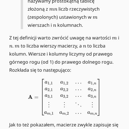
nazywamy prostokątną tablicę
ti
\i
m
złożoną z
liczb rzeczywistych
mn
m
n
n
m
(zespolonych) ustawionych w
m
es
\
n
wierszach i
n
kolumnach.
N
n
m
Z tej definicji warto zwrócić uwagę na wartości
i
m
n
m
n
.
to liczba wierszy macierzy, a
to liczba
n
m
n
kolumn. Wiersze i kolumny liczymy od prawego
górnego rogu (od 1) do prawego dolnego rogu.
Rozkłada się to następująco:
…
\mathbf{A} = \begin{bma
a
a
a
1
,
1
1
,
2
1
,
n
…
a
a
a
2
,
1
2
,
2
2
,
n
…
a
a
a
A
=
3
,
1
3
,
2
3
,
n
⋮
⋮
⋱
⋮
…
a
a
a
,
1
,
2
,
m
m
m
n
Jak to też pokazałem, macierze zwykle zapisuje się