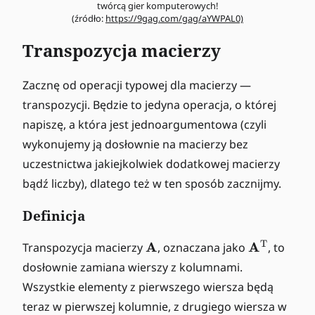
twórcą gier komputerowych!
(źródło:
https://9gag.com/gag/aYWPAL0)
Transpozycja macierzy
Zacznę od operacji typowej dla macierzy —
transpozycji. Będzie to jedyna operacja, o której
napiszę, a która jest jednoargumentowa (czyli
wykonujemy ją dosłownie na macierzy bez
uczestnictwa jakiejkolwiek dodatkowej macierzy
bądź liczby), dlatego też w ten sposób zacznijmy.
Definicja
\
\
T
A
A
Transpozycja macierzy
, oznaczana jako
, to
m
m
dosłownie zamiana wierszy z kolumnami.
a
a
Wszystkie elementy z pierwszego wiersza będą
t
t
teraz w pierwszej kolumnie, z drugiego wiersza w
h
h