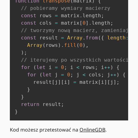
function
transpose
(
matrix
)
{
// pobieramy wymiary macierzy
const
 rows 
=
 matrix
.
length
;
const
 cols 
=
 matrix
[
0
]
.
length
;
// tworzymy nową macierz, zamieniając 
const
 result 
=
Array
.
from
(
{
length
:
 co
Array
(
rows
)
.
fill
(
0
)
,
)
;
// iterujemy po wszystkich wartościach
for
(
let
 i 
=
0
;
 i 
<
 rows
;
 i
++
)
{
for
(
let
 j 
=
0
;
 j 
<
 cols
;
 j
++
)
{
      result
[
j
]
[
i
]
=
 matrix
[
i
]
[
j
]
;
}
}
return
 result
;
}
Kod możesz przetestować na
OnlineGDB
.