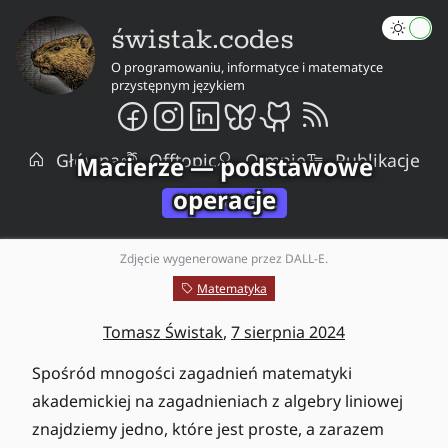
świstak.codes
O programowaniu, informatyce i matematyce
przystępnym językiem
Główna
Offtopic
O mnie
Publikacje
Macierze — podstawowe
operacje
Zdjęcie wygenerowane przez DALL-E.
Matematyka
Tomasz Świstak
,
7 sierpnia 2024
Spośród mnogości zagadnień matematyki
akademickiej na zagadnieniach z algebry liniowej
znajdziemy jedno, które jest proste, a zarazem