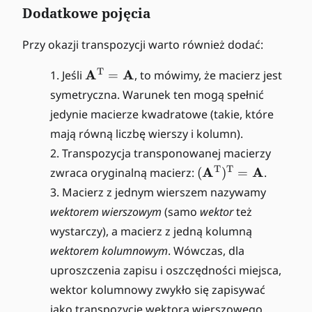
Dodatkowe pojęcia
Przy okazji transpozycji warto również dodać:
\
T
A
A
Jeśli
=
, to mówimy, że macierz jest
m
symetryczna. Warunek ten mogą spełnić
a
jedynie macierze kwadratowe (takie, które
t
mają równą liczbę wierszy i kolumn).
h
Transpozycja transponowanej macierzy
b
f{
(
T
T
A
A
zwraca oryginalną macierz:
(
)
=
.
A
\
Macierz z jednym wierszem nazywamy
}
m
wektorem wierszowym
(samo
wektor
też
^
a
wystarczy), a macierz z jedną kolumną
{
t
\
wektorem kolumnowym
. Wówczas, dla
h
m
b
uproszczenia zapisu i oszczędności miejsca,
a
f{
wektor kolumnowy zwykło się zapisywać
t
A
jako transpozycję wektora wierszowego.