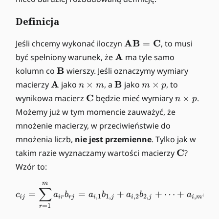
Definicja
\
AB
C
Jeśli chcemy wykonać iloczyn
=
, to musi
m
\
A
być spełniony warunek, że
ma tyle samo
a
m
\
B
kolumn co
wierszy. Jeśli oznaczymy wymiary
t
a
m
\
n
\
m
A
B
macierzy
jako
×
, a
jako
×
, to
n
m
m
p
h
t
a
m
\
m
\
\
n
C
wynikowa macierz
będzie mieć wymiary
b
×
.
n
p
h
t
a
ti
a
ti
m
\
f{
Możemy już w tym momencie zauważyć, że
b
h
t
m
t
m
a
ti
A
f{
mnożenie macierzy, w przeciwieństwie do
b
h
es
h
es
t
m
}
A
f{
mnożenia liczb,
b
nie jest przemienne
m
b
p
. Tylko jak w
h
es
\
}
B
f{
f{
\
C
takim razie wyznaczamy wartości macierzy
b
p
?
m
}
A
B
m
f{
a
Wzór to:
}
}
a
C
t
t
m
}
c_{ij} = \sum^m_{r=1}a_{
h
∑
=
=
+
+
⋯
+
c
a
b
a
b
a
b
a
b
h
,
1
1
,
,
2
2
,
,
,
ij
i
r
r
j
i
j
i
j
i
m
m
j
b
=
1
b
r
f{
f{