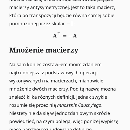
h
f{
macierzy antysymetrycznej. Jest to taka macierz,
b
A
która po transpozycji będzie równa samej sobie
f{
}
-
pomnożonej przez skalar
−
1
:
A
1
}
T
A
\mathbf{A}^{\mathrm{T
A
=
−
Mnożenie macierzy
Na sam koniec zostawiłem moim zdaniem
najtrudniejszą z podstawowych operacji
wykonywanych na macierzach, mianowicie
mnożenie dwóch macierzy. Pod tą nazwą można
znaleźć kilka różnych definicji, jednak zwykle
rozumie się przez nią
mnożenie Cauchy'ego
.
Niestety nie da się w jednozdaniowym skrócie
powiedzieć, na czym polega, więc poniżej wypiszę
nieco bardziej rozbudowaną definicję.