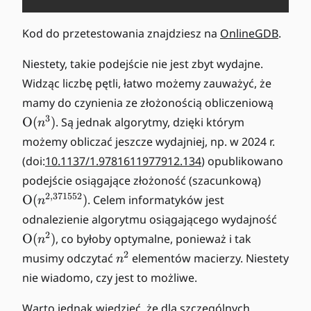
Kod do przetestowania znajdziesz na
OnlineGDB
.
Niestety, takie podejście nie jest zbyt wydajne.
Widząc liczbę pętli, łatwo możemy zauważyć, że
\
mamy do czynienia ze złożonością obliczeniową
O
3
O
(
)
. Są jednak algorytmy, dzięki którym
n
m
możemy obliczać jeszcze wydajniej, np. w 2024 r.
ic
(doi:
10.1137/1.9781611977912.134
) opublikowano
r
\
podejście osiągające złożoność (szacunkową)
o
O
n
2
,
371552
O
(
)
. Celem informatyków jest
n
m
(
\
odnalezienie algorytmu osiągającego wydajność
ic
n
O
2
O
(
)
, co byłoby optymalne, ponieważ i tak
n
r
^
m
n
2
musimy odczytać
elementów macierzy. Niestety
o
n
3
ic
^
n
)
nie wiadomo, czy jest to możliwe.
r
2
(
o
n
Warto jednak wiedzieć, że dla szczególnych