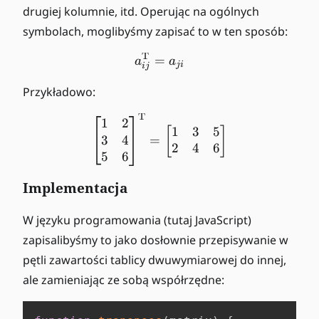
drugiej kolumnie, itd. Operując na ogólnych
b
b
f{
f{
symbolach, moglibyśmy zapisać to w ten sposób:
A
A
T
}
a^{\mathrm{T}}_{ij} = a
}
=
a
a
ji
ij
^
Przykładowo:
{
\
T
\begin{bmatrix} 1 & 2 \\
1
2
m
1
3
5
[
]
3
4
=
a
2
4
6
5
6
t
h
Implementacja
r
m
W języku programowania (tutaj JavaScript)
{
zapisalibyśmy to jako dosłownie przepisywanie w
T
}
pętli zawartości tablicy dwuwymiarowej do innej,
}
ale zamieniając ze sobą współrzędne: