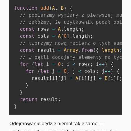
function
add
(
A
,
B
)
{
// pobierzmy wymiary z pierwszej macie
// załóżmy, że użytkownik podał obie z
const
 rows 
=
A
.
length
;
const
 cols 
=
A
[
0
]
.
length
;
// tworzymy nową macierz o tych samych
const
 result 
=
Array
.
from
(
{
length
:
 ro
// w pętli dodajemy elementy na tych s
for
(
let
 i 
=
0
;
 i 
<
 rows
;
 i
++
)
{
for
(
let
 j 
=
0
;
 j 
<
 cols
;
 j
++
)
{
      result
[
i
]
[
j
]
=
A
[
i
]
[
j
]
+
B
[
i
]
[
j
]
;
}
}
return
 result
;
}
Odejmowanie będzie niemal takie samo —