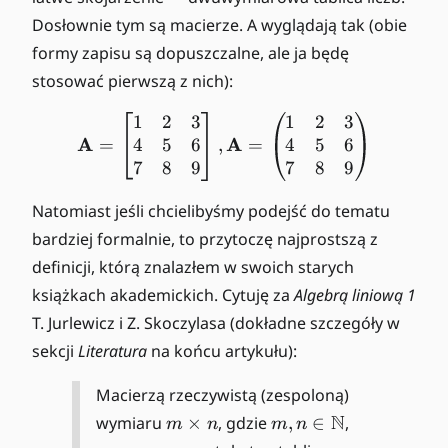
Dosłownie tym są macierze. A wyglądają tak (obie
formy zapisu są dopuszczalne, ale ja będę
stosować pierwszą z nich):
1
2
3
1
2
3
\mathbf{A} = \begin{b
A
A
4
5
6
4
5
6
=
,
=
7
8
9
7
8
9
Natomiast jeśli chcielibyśmy podejść do tematu
bardziej formalnie, to przytoczę najprostszą z
definicji, którą znalazłem w swoich starych
książkach akademickich. Cytuję za
Algebrą liniową 1
T. Jurlewicz i Z. Skoczylasa (dokładne szczegóły w
sekcji
Literatura
na końcu artykułu):
Macierzą rzeczywistą (zespoloną)
m
m
N
wymiaru
×
, gdzie
,
∈
,
m
n
m
n
\
,n