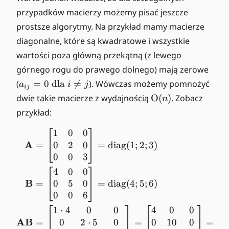
n
^
przypadków macierzy możemy pisać jeszcze
(
{
n
prostsze algorytmy. Na przykład mamy macierze
2,
^
diagonalne, które są kwadratowe i wszystkie
3
2
wartości poza główną przekątną (z lewego
7
)
1
górnego rogu do prawego dolnego) mają zerowe
5
a
(
=
0
dla

=
). Wówczas możemy pomnożyć
a
i
j
ij
5
_
\
dwie takie macierze z wydajnością
O
(
)
. Zobacz
n
2
{i
O
przykład:
}
j
m
)
}
ic
1
0
0
\begin{align*} \mathbf{A
=
r
A
0
2
0
=
=
diag
(
1
;
2
;
3
)
0
o
0
0
3
\
n
4
0
0
te
(
B
0
5
0
=
=
diag
(
4
;
5
;
6
)
x
n
0
0
6
t
)
1
⋅
4
0
0
4
0
0
{
AB
0
2
⋅
5
0
0
10
0
=
=
=
di
d