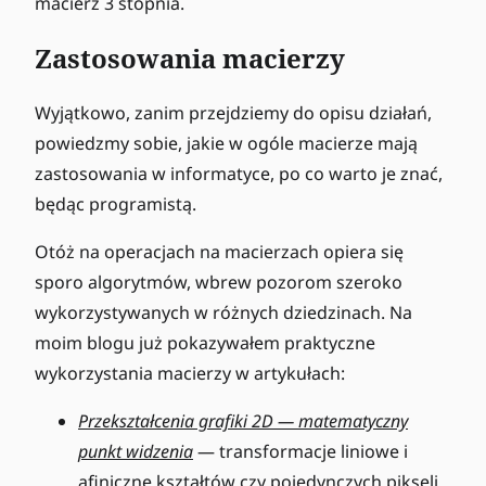
macierz 3 stopnia.
a
t
Zastosowania macierzy
h
b
Wyjątkowo, zanim przejdziemy do opisu działań,
f{
powiedzmy sobie, jakie w ogóle macierze mają
A
}
zastosowania w informatyce, po co warto je znać,
będąc programistą.
Otóż na operacjach na macierzach opiera się
sporo algorytmów, wbrew pozorom szeroko
wykorzystywanych w różnych dziedzinach. Na
moim blogu już pokazywałem praktyczne
wykorzystania macierzy w artykułach:
Przekształcenia grafiki 2D — matematyczny
punkt widzenia
— transformacje liniowe i
afiniczne kształtów czy pojedynczych pikseli