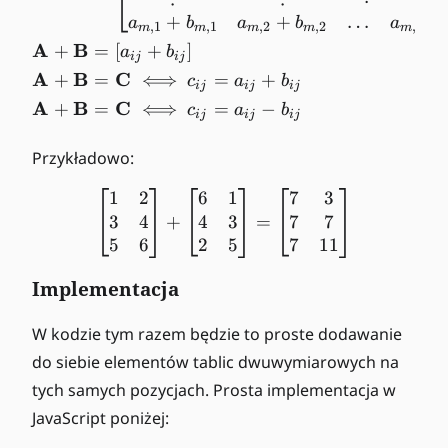
+
+
…
+
a
b
a
b
a
,
1
,
1
,
2
,
2
,
m
m
m
m
m
n
A
B
+
=
[
+
]
a
b
ij
ij
A
B
C
+
=
⟺
=
+
c
a
b
ij
ij
ij
A
B
C
+
=
⟺
=
−
c
a
b
ij
ij
ij
Przykładowo:
1
2
6
1
7
3
\begin{bmatrix} 1 & 2 \\ 
3
4
4
3
7
7
+
=
5
6
2
5
7
11
Implementacja
W kodzie tym razem będzie to proste dodawanie
do siebie elementów tablic dwuwymiarowych na
tych samych pozycjach. Prosta implementacja w
JavaScript poniżej: