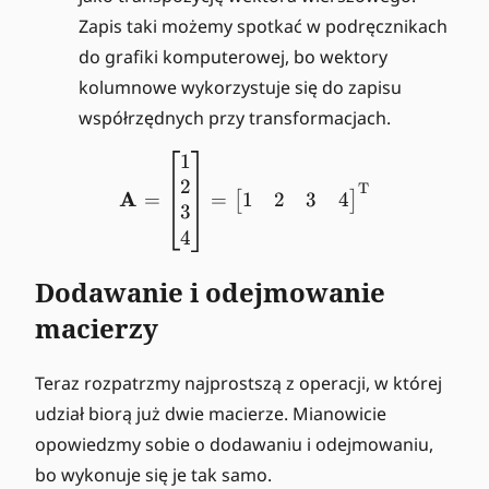
h
}
Zapis taki możemy spotkać w podręcznikach
r
^
m
{
do grafiki komputerowej, bo wektory
{
\
kolumnowe wykorzystuje się do zapisu
T
m
współrzędnych przy transformacjach.
}
a
}
t
1
\mathbf{A} = \begin{bmat
=
h
2
T
A
1
2
3
4
=
=
[
]
\
r
3
m
m
4
a
{
t
T
Dodawanie i odejmowanie
h
}
macierzy
b
}
f{
)
A
^
Teraz rozpatrzmy najprostszą z operacji, w której
}
{
udział biorą już dwie macierze. Mianowicie
\
opowiedzmy sobie o dodawaniu i odejmowaniu,
m
bo wykonuje się je tak samo.
a