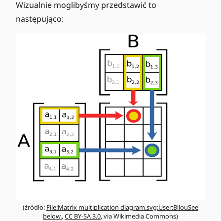
B
Wizualnie moglibyśmy przedstawić to
C
}
następująco:
}
=
\
m
a
t
h
b
f{
C
}
(źródło:
File:Matrix multiplication diagram.svg:User:BilouSee
below.
,
CC BY-SA 3.0
, via Wikimedia Commons)