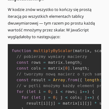
W kodzie znów wszystko to kończy się prostą
iteracją po wszystkich elementach tablicy
dwuwymiarowej — tym razem po prostu każdą
wartość mnożymy przez skalar. W JavaScript
wyglądałoby to następująco:
function
multiplyByScalar
(
matrix
,
 scalar
// pobierzmy wymiary macierzy
const
 rows 
=
 matrix
.
length
;
const
 cols 
=
 matrix
[
0
]
.
length
;
// tworzymy nową macierz o tych samych
const
 result 
=
Array
.
from
(
{
length
:
 ro
// w pętli mnożymy każdy element przez
for
(
let
 i 
=
0
;
 i 
<
 rows
;
 i
++
)
{
for
(
let
 j 
=
0
;
 j 
<
 cols
;
 j
++
)
{
      result
[
i
]
[
j
]
=
 matrix
[
i
]
[
j
]
*
 scal