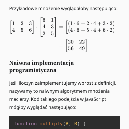
Przykładowe mnożenie wyglądałoby następująco:
6
1
\begin{align*} \begin{bma
1
2
3
(
1
⋅
6
+
2
⋅
4
+
3
⋅
2
)
(
1
⋅
[
]
[
4
3
⋅
=
4
5
6
(
4
⋅
6
+
5
⋅
4
+
6
⋅
2
)
(
4
⋅
2
5
20
22
[
]
=
56
49
Naiwna implementacja
programistyczna
Jeśli iloczyn zaimplementujemy wprost z definicji,
nazywamy to naiwnym algorytmem mnożenia
macierzy. Kod takiego podejścia w JavaScript
mógłby wyglądać następująco:
function
multiply
(
A
,
B
)
{