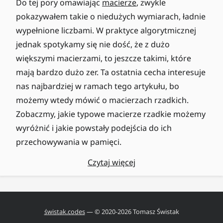
Do tej pory omawiając
macierze
, zwykle
pokazywałem takie o niedużych wymiarach, ładnie
wypełnione liczbami. W praktyce algorytmicznej
jednak spotykamy się nie dość, że z dużo
większymi macierzami, to jeszcze takimi, które
mają bardzo dużo zer. Ta ostatnia cecha interesuje
nas najbardziej w ramach tego artykułu, bo
możemy wtedy mówić o macierzach rzadkich.
Zobaczmy, jakie typowe macierze rzadkie możemy
wyróżnić i jakie powstały podejścia do ich
przechowywania w pamięci.
Czytaj więcej
świstak.codes
— © 2020-
2026
Tomasz Świstak