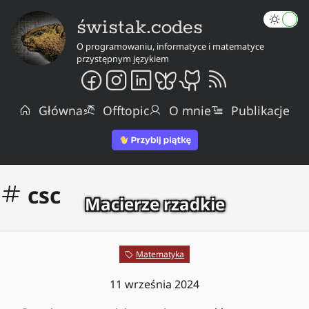
świstak.codes
O programowaniu, informatyce i matematyce
przystępnym językiem
Główna
Offtopic
O mnie
Publikacje
csc
Macierze rzadkie
Matematyka
11 września 2024