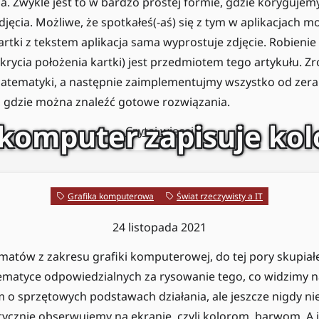
. Zwykle jest to w bardzo prostej formie, gdzie koryguje
jęcia. Możliwe, że spotkałeś(-aś) się z tym w aplikacjach m
kartki z tekstem aplikacja sama wyprostuje zdjęcie. Robieni
krycia położenia kartki) jest przedmiotem tego artykułu. 
atematyki, a następnie zaimplementujmy wszystko od zera
, gdzie można znaleźć gotowe rozwiązania.
 komputer zapisuje kol
Czytaj więcej
Grafika komputerowa
Świat rzeczywisty a IT
24 listopada 2021
ematów z zakresu grafiki komputerowej, do tej pory skupiał
matyce odpowiedzialnych za rysowanie tego, co widzimy na
 o sprzętowych podstawach działania, ale jeszcze nigdy ni
tycznie obserwujemy na ekranie, czyli kolorom, barwom. A je