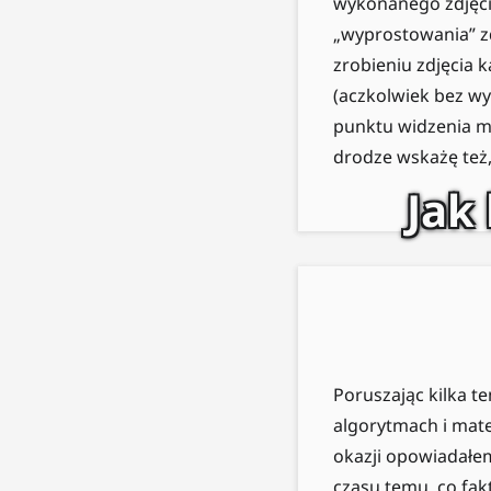
wykonanego zdjęcia
„wyprostowania” zd
zrobieniu zdjęcia 
(aczkolwiek bez wy
punktu widzenia m
drodze wskażę też
Jak
Poruszając kilka t
algorytmach i mate
okazji opowiadałem
czasu temu, co fak