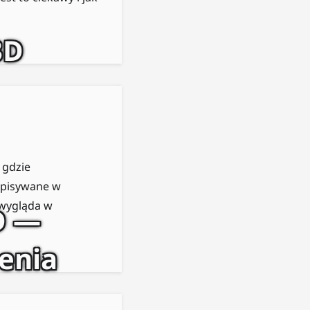
3D
 gdzie
apisywane w
 wygląda w
D —
enia