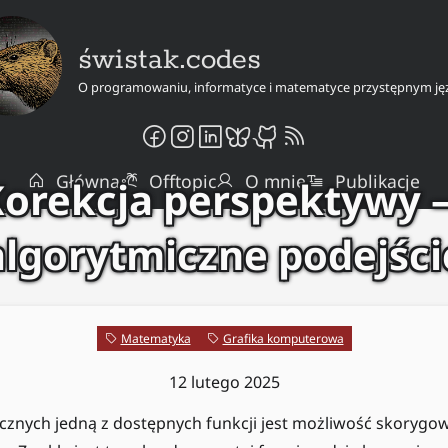
świstak.codes
O programowaniu, informatyce i matematyce przystępnym ję
Główna
Offtopic
O mnie
Publikacje
orekcja perspektywy
algorytmiczne podejści
Matematyka
Grafika komputerowa
12 lutego 2025
icznych jedną z dostępnych funkcji jest możliwość skoryg