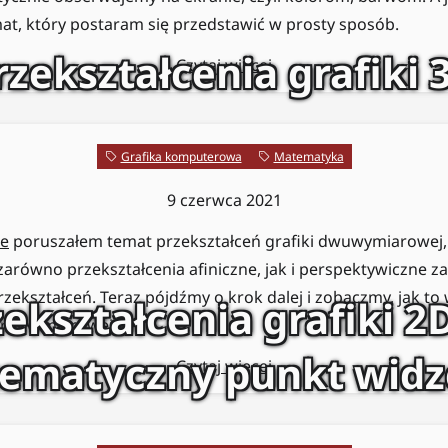
at, który postaram się przedstawić w prosty sposób.
rzekształcenia grafiki 
Czytaj więcej
Grafika komputerowa
Matematyka
9 czerwca 2021
le
poruszałem temat przekształceń grafiki dwuwymiarowej,
równo przekształcenia afiniczne, jak i perspektywiczne z
rzekształceń. Teraz pójdźmy o krok dalej i zobaczmy, jak to
zekształcenia grafiki 2
trójwymiarowej.
ematyczny punkt widz
Czytaj więcej