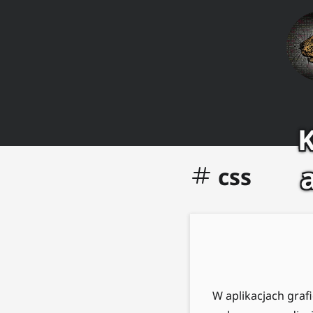
K
css
W aplikacjach graf