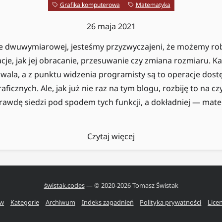
Grafika komputerowa
Matematyka
26 maja 2021
ce dwuwymiarowej, jesteśmy przyzwyczajeni, że możemy rob
je, jak jej obracanie, przesuwanie czy zmiana rozmiaru. 
zwala, a z punktu widzenia programisty są to operacje dos
aficznych. Ale, jak już nie raz na tym blogu, rozbiję to na cz
rawdę siedzi pod spodem tych funkcji, a dokładniej — mat
Czytaj więcej
świstak.codes
— © 2020-
2026
Tomasz Świstak
ów
Kategorie
Archiwum
Indeks zagadnień
Polityka prywatności
Lice