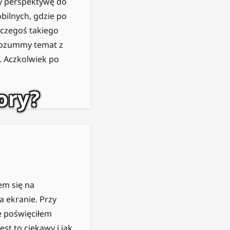
my perspektywę do
obilnych, gdzie po
e czegoś takiego
Zrozummy temat z
. Aczkolwiek po
ory?
em się na
 ekranie. Przy
e poświęciłem
st to ciekawy i jak