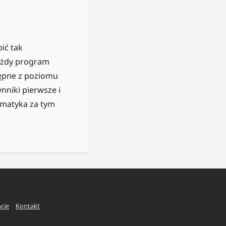
ić tak
Każdy program
tępne z poziomu
ynniki pierwsze i
ematyka za tym
ncje
Kontakt