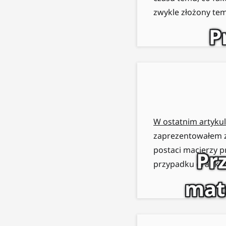
zwykle złożony tem
P
W ostatnim artyku
zaprezentowałem za
postaci macierzy p
Pr
przypadku grafiki 
mat