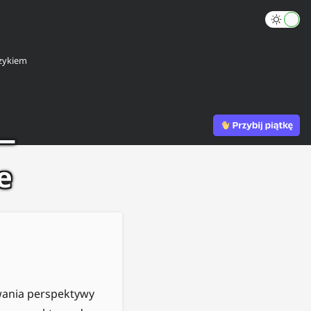
zykiem
 —
e
owania perspektywy