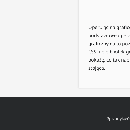
Operując na grafi
podstawowe operac
graficzny na to po
CSS lub bibliotek gr
pokażę, co tak nap
stojąca.
Spis artykuł