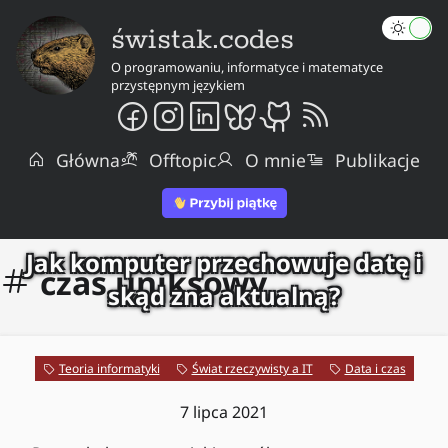
świstak.codes
O programowaniu, informatyce i matematyce
przystępnym językiem
Główna
Offtopic
O mnie
Publikacje
Jak komputer przechowuje datę i
czas uniksowy
skąd zna aktualną?
Teoria informatyki
Świat rzeczywisty a IT
Data i czas
7 lipca 2021