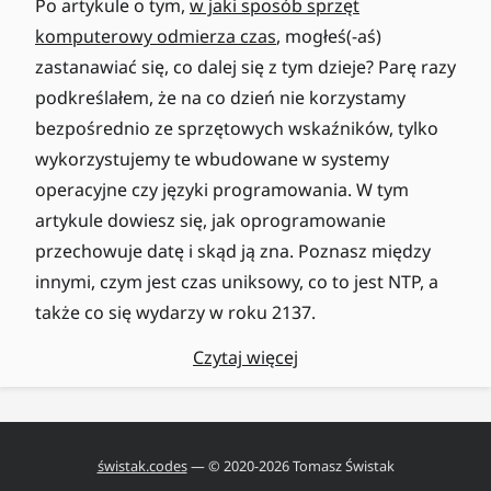
Po artykule o tym,
w jaki sposób sprzęt
komputerowy odmierza czas
, mogłeś(-aś)
zastanawiać się, co dalej się z tym dzieje? Parę razy
podkreślałem, że na co dzień nie korzystamy
bezpośrednio ze sprzętowych wskaźników, tylko
wykorzystujemy te wbudowane w systemy
operacyjne czy języki programowania. W tym
artykule dowiesz się, jak oprogramowanie
przechowuje datę i skąd ją zna. Poznasz między
innymi, czym jest czas uniksowy, co to jest NTP, a
także co się wydarzy w roku 2137.
Czytaj więcej
świstak.codes
— © 2020-
2026
Tomasz Świstak