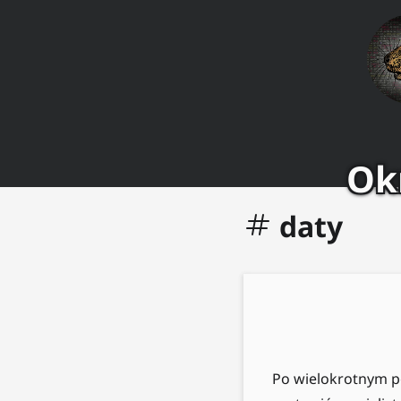
Okr
daty
Po wielokrotnym po