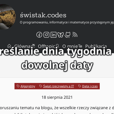
świstak.codes
O programowaniu, informatyce i matematyce przystępnym ję
Główna
Offtopic
O mnie
Publikacje
eślanie dnia tygodnia
dowolnej daty
Algorytmy
Świat rzeczywisty a IT
Data i czas
18 sierpnia 2021
ruszaniu tematu na blogu, że wszelkie rzeczy związane z 