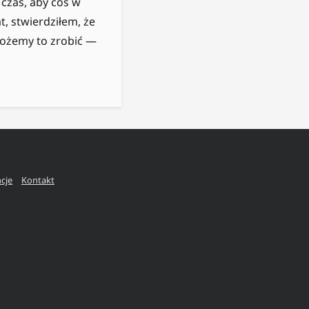
 czas, aby coś w
, stwierdziłem, że
 możemy to zrobić —
ncje
Kontakt