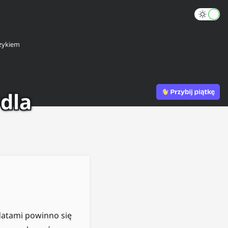
zykiem
 dla
datami powinno się