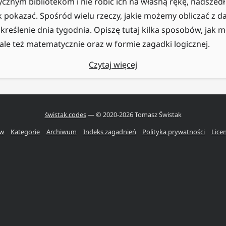
ycznym bibliotekom i nie robić ich na własną rękę, nadszedł
 pokazać. Spośród wielu rzeczy, jakie możemy obliczać z dat
określenie dnia tygodnia. Opiszę tutaj kilka sposobów, jak
 ale też matematycznie oraz w formie zagadki logicznej.
Czytaj więcej
świstak.codes
— © 2020-
2026
Tomasz Świstak
ów
Kategorie
Archiwum
Indeks zagadnień
Polityka prywatności
Lice